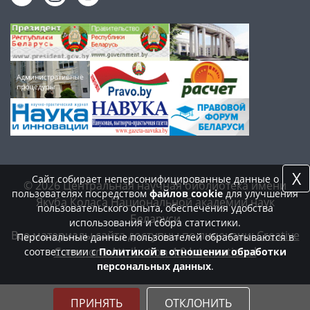
X
Сайт собирает неперсонифицированные данные о
© 2026 Центральная научная библиотека имени
пользователях посредством
файлов cookie
для улучшения
Якуба Коласа Национальной академии наук
пользовательского опыта, обеспечения удобства
Беларуси
использования и сбора статистики.
Все материалы сайта доступны по лицензии:
Creative
Персональные данные пользователей обрабатываются в
Commons Attribution 4.0 International
соответствии с
Политикой в отношении обработки
персональных данных
.
ПРИНЯТЬ
ОТКЛОНИТЬ