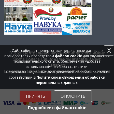
X
Сайт собирает неперсонифицированные данные о
© 2026 Центральная научная библиотека имени
пользователях посредством
файлов cookie
для улучшения
Якуба Коласа Национальной академии наук
пользовательского опыта, обеспечения удобства
Беларуси
использования и сбора статистики.
Все материалы сайта доступны по лицензии:
Creative
Персональные данные пользователей обрабатываются в
Commons Attribution 4.0 International
соответствии с
Политикой в отношении обработки
персональных данных
.
ПРИНЯТЬ
ОТКЛОНИТЬ
Подробнее о файлах cookie