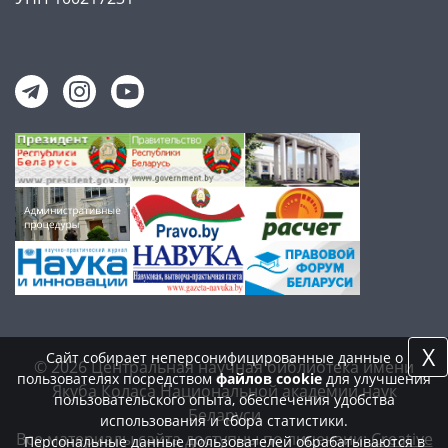
X
Сайт собирает неперсонифицированные данные о
© 2026 Центральная научная библиотека имени
пользователях посредством
файлов cookie
для улучшения
Якуба Коласа Национальной академии наук
пользовательского опыта, обеспечения удобства
Беларуси
использования и сбора статистики.
Все материалы сайта доступны по лицензии:
Creative
Персональные данные пользователей обрабатываются в