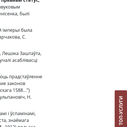
 прававы статус,
навуковым
енісенка, былі
й імперыі была
арчакова, С.
, Лешэка Заштаўта,
учалі асаблівасці
аюць прадстаўленне
ние законов
скага 1588…”)
ульпановіч, Н.
ТОП-УСЛУГИ
і і ўспамінамі,
ста, знаёмага