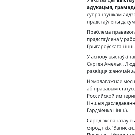
У экспазіцыі
выстаў
адукацыя, грамад
супрацоўнікам аддзел
прадстаўлены дакумен
Праблема прававога
прадстаўлена ў рабо
Грыгароўскага і інш.
У аснову выстаўкі т
Сяргея Амелькі, Людм
развіцця жаночай а
Немалаважнае месца
аб прававым статусе
Российской империи…
і іншыя даследаванні
Гардзіенка і інш.).
Сярод экспанатаў в
сярод якіх “Записки…