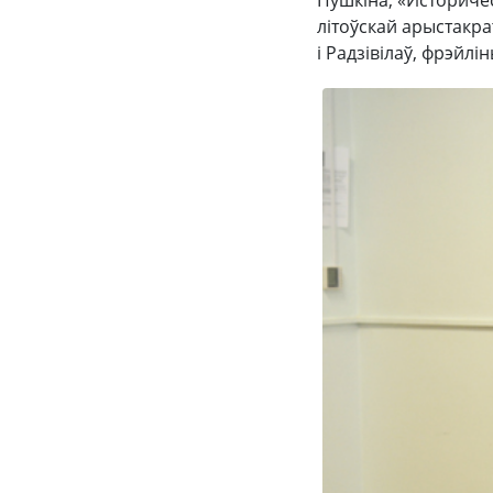
Пушкіна; «Историчес
літоўскай арыстакра
і Радзівілаў, фрэйлі