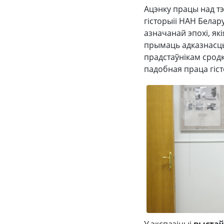
Ацэнку працы над тэ
гісторыіі НАН Белар
азначанай эпохі, як
прымаць адказнасць
прадстаўнікам сродк
падобная праца гіст