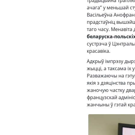
традыцыйна траплял
ачага” у меньшай ст
Васільеўна Анофранк
прадстаўніц вышэйша
таго часу. Менавіта
беларуска-польскіх
сустрэча ў Цэнтраль
красавіка.
Адкрыў імпрэзу дыр
жыцці, а таксама іх
Разважаючы на гэтую
якія з дзяцінства п
жаночую частку двар
французскай адміні
жанчыны ў гэтай кра