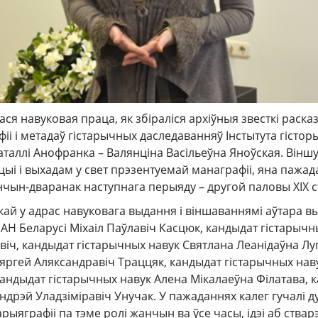
ася навуковая праца, як збіраліся архіўныя звесткі раска
іі і метадаў гістарычных даследаванняў Інстытута гісторы
аталлі Анофранка – Валянціна Васільеўна Яноўская. Вінш
ыі і выхадам у свет прэзентуемай манаграфіі, яна пажад
чын-дваранак наступнага перыяду – другой паловы XIX с
ай у адрас навуковага выдання і віншаваннямі аўтара в
 НАН Беларусі Міхаіл Паўлавіч Касцюк, кандыдат гістарыч
віч, кандыдат гістарычных навук Святлана Леанідаўна Лу
яргей Аляксандравіч Траццяк, кандыдат гістарычных нав
андыдат гістарычных навук Алена Мікалаеўна Філатава, 
ндрэй Уладзіміравіч Унучак. У пажаданнях калег гучалі д
арыяграфіі па тэме ролі жанчын ва ўсе часы, ідэі аб ства