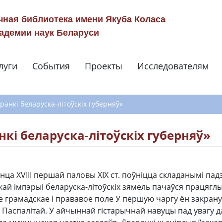
чная библиотека имени Якуба Коласа
адемии наук Беларуси
луги
События
Проекты
Исследователям
Навигация по сай
ранкі беларуска-літоўскіх губерняў»
нкі беларуска-літоўскіх губерняў»
нца ХVIII першай паловы XIX ст. поўніцца складанымі падз
кай імпэрыі беларуска-літоўскіх зямель пачаўся працяглы
ае грамадскае і прававое поле У першую чаргу ён закра
 Паспалітай. У айчыннай гістарычнай навуцы пад увагу 