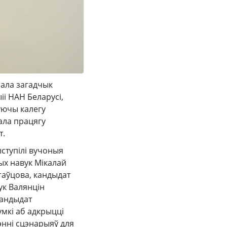
зала загадчык
іі НАН Беларусі,
уючы калегу
ала працягу
т.
ыступілі вучоныя
ных навук Мікалай
гаўцова, кандыдат
ук Валянцін
кандыдат
умкі аб адкрыцці
рэнні сцэнарыяў для