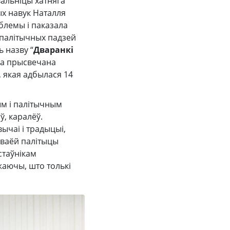
вальніцы хатняга
ых навук Наталля
блемы і паказала
 палітычных падзей
 назву “
Дваранкі
ла прысвечана
, якая адбылася 14
ым і палітычным
ў, каралёў.
ычаі і традыцыі,
 сваёй палітыцы
стаўнікам
жаючы, што толькі