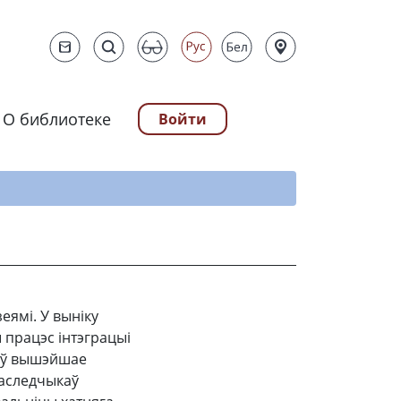
О библиотеке
Войти
ту
еямі. У выніку
 працэс інтэграцыі
нуў вышэйшае
даследчыкаў