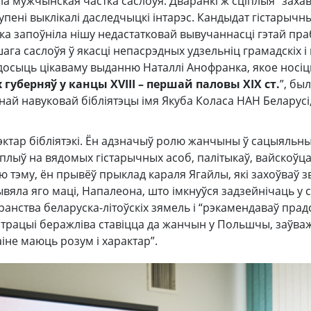
а мужчынская частка саслоўя. Дваранкі ж сціплыя “заха
упені выклікалі даследчыцкі інтарэс. Кандыдат гістарычн
а запоўніла нішу недастатковай вывучаннасці гэтай пра
га саслоўя ў якасці непасрэдных удзельніц грамадскіх і
 досыць цікаваму выданню Наталлі Анофранка, якое носіць
 губерняў у канцы ХVIII – першай паловы XIX ст.
”, бы
най навуковай бібліятэцы імя Якуба Коласа НАН Беларусі
эктар бібліятэкі. Ён адзначыў ролю жанчыны ў сацыяльн
 уплыў на вядомых гістарычных асоб, палітыкаў, вайскоўца
 тэму, ён прывёў прыклад караля Ягайлы, які захоўваў зв
рывяла яго маці, Напалеона, што імкнуўся задзейнічаць у
анства беларуска-літоўскіх зямель і “рэкамендаваў прад
страцыі беражліва ставіцца да жанчын у Польшчы, заўва
іне маюць розум і характар”.