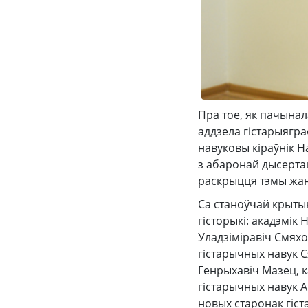
Пра тое, як пачынал
аддзела гістарыяграф
навуковы кіраўнік Н
з абаронай дысертац
раскрыцця тэмы жан
Са станоўчай крытык
гісторыкі: акадэмік
Уладзіміравіч Смяхо
гістарычных навук С
Генрыхавіч Мазец, к
гістарычных навук А
новых старонак гіст