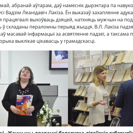
май, абранай аўтарам, даў намеснік дырэктара па навук
усі Вадзім Леанідавіч Лакіза. Ён выказаў захапленне ад
ія працягвалі выхоўваць дзяцей, натхняць мужчын на подз
 ў складаны пераломны перыяд жыцця. В.Л. Лакіза падз
аў масавай інфармацыі за асвятленне падзеі, а таксама п
орыка выклікае цікавасць у грамадскасці.