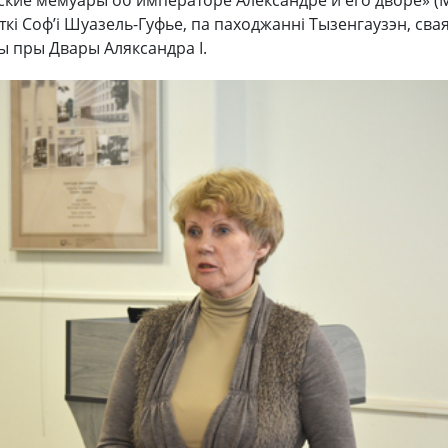
кие мемуары об императоре Александре и его дворе» (М.
ткі Соф’і Шуазель-Гуфье, па паходжанні Тызенгаузэн, свая
ны пры Двары Аляксандра I.