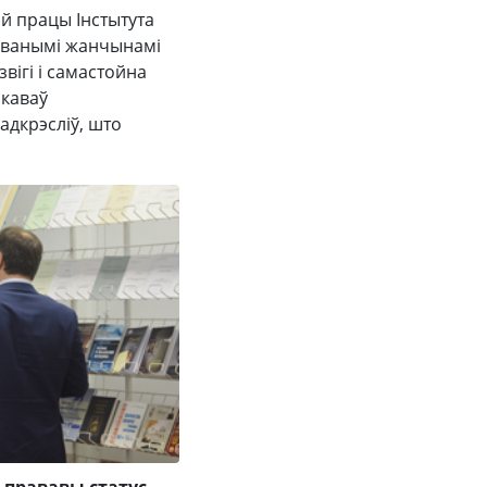
ой працы Інстытута
укаванымі жанчынамі
вігі і самастойна
якаваў
адкрэсліў, што