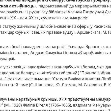
кі
«
Жанчыны-дваранкі беларуска-літоўскіх губерняў:
ская актыўнасць
», падрыхтаванай да мерапрыемства 
а рэдкіх кніг і рукапісаў бібліятэкі Аленай Пятроўнай Дз
ты XIX – пач. ХХ ст., сучасная гістарыяграфія.
 статусу жанчыны ў шлюбна-сямейнай сферы ў Расійска
тах царкоўных і свецкіх правазнаўцаў І. Аршанскага, М. Г
аксама былі пакладзены манаграфіі Рычарда Врачынскага
ілы Ігнатавец, Андрэя Самусіка і іншых аўтараў, якія выв
дукацыі.
 у экспазіцыі адводзілася заканадаўчым зборам, якія д
 дваранак беларуска-літоўскіх губерняў ( “Полное собра
” факсімільнае выданне “Статута Вялікага княства Літоў
 па гэтай тэме (С. Шашкова, Ю. Лотман, М. Сакалова, В. К
ылучаны наратыўныя крыніцы, якія прадстаўлены мемуарам
” (М., 1920) Філіпа Вігеля (1786–1856), вядомага мемуары