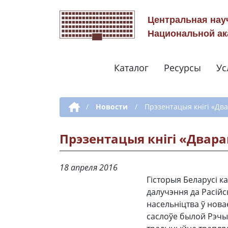
Центральная нау
Национальной ак
Каталог
Ресурсы
Ус
Дополнительная навигация
/
Новости
/
Прэзентацыя кнігі «Два
Прэзентацыя кнігі «Двара
18 апреля 2016
Гісторыя Беларусі ка
далучэння да Расійс
насельніцтва ў нов
саслоўе былой Рэчы