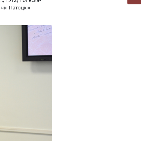
, 1912) польска-
чкі Патоцкіх