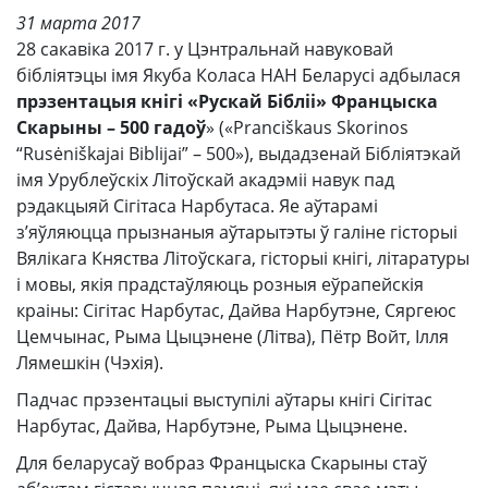
31 марта 2017
28 сакавіка 2017 г. у Цэнтральнай навуковай
бібліятэцы імя Якуба Коласа НАН Беларусі адбылася
прэзентацыя кнігі «Рускай Бібліі» Францыска
Скарыны – 500 гадоў
» («Pranciškaus Skorinos
“Rusėniškajai Biblijai” – 500»), выдадзенай Бібліятэкай
імя Урублеўскіх Літоўскай акадэміі навук пад
рэдакцыяй Сігітаса Нарбутаса. Яе аўтарамі
з’яўляюцца прызнаныя аўтарытэты ў галіне гісторыі
Вялікага Княства Літоўскага, гісторыі кнігі, літаратуры
і мовы, якія прадстаўляюць розныя еўрапейскія
краіны: Сігітас Нарбутас, Дайва Нарбутэне, Сяргеюс
Цемчынас, Рыма Цыцэнене (Літва), Пётр Войт, Ілля
Лямешкін (Чэхія).
Падчас прэзентацыі выступілі аўтары кнігі Сігітас
Нарбутас, Дайва, Нарбутэне, Рыма Цыцэнене.
Для беларусаў вобраз Францыска Скарыны стаў