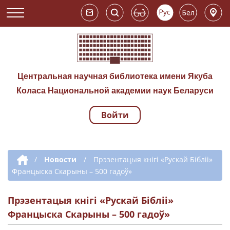
Центральная научная библиотека имени Якуба
Коласа Национальной академии наук Беларуси
Войти
Навигация по сай
Дополнительная навигация
/
Новости
/
Прэзентацыя кнігі «Рускай Бібліі»
Францыска Скарыны – 500 гадоў»
Прэзентацыя кнігі «Рускай Бібліі»
Францыска Скарыны – 500 гадоў»