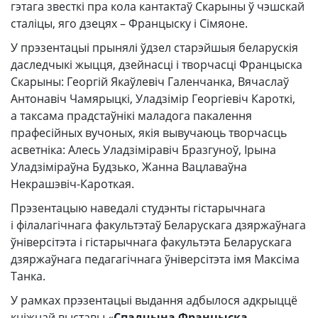
гэтага звесткі пра кола кантактаў Скарыны ў чэшскай
сталіцы, яго дзецях – Францыску і Сімяоне.
У прэзентацыі прынялі ўдзел старэйшыя беларускія
даследчыкі жыцця, дзейнасці і творчасці Францыска
Скарыны: Георгій Якаўлевіч Галенчанка, Вячаслаў
Антонавіч Чамярыцкі, Уладзімір Георгіевіч Кароткі,
а таксама прадстаўнікі маладога пакалення
прафесійных вучоных, якія вывучаюць творчасць
асветніка: Алесь Уладзіміравіч Бразгуноў, Ірына
Уладзіміраўна Будзько, Жанна Вацлаваўна
Некрашэвіч-Кароткая.
Прэзентацыю наведалі студэнты гістарычнага
і філалагічнага факультэтаў Беларускага дзяржаўнага
ўніверсітэта і гістарычнага факультэта Беларускага
дзяржаўнага педагагічнага ўніверсітэта імя Максіма
Танка.
У рамках прэзентацыі выдання адбылося адкрыццё
кніжнай выставы «
Спадчына Францыска