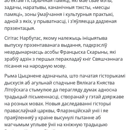
аб’ектам гістарычная памяці, які мае свае мэты,
задачы, наратывы, кананічныя тэксты, «месцы
памяці», зоны ўмаўчання і культурныя практыкі,
адной з якіх, у прыватнасці, і з’яўляецца дадзеная
прэзентацыя.
Сігітас Нарбутас, якому належыць ініцыятыва
выпуску прэзентаванага выдання, падкрэсліў
неардынарнасць асобы Францыска Скарыны, які
зрабіў адзін з першых перакладаў кніг Свяшчэннага
пісання на народную мову.
Рыма Цыцэнене адзначыла, што пачатая гісторыкамі
дыскусія аб агульнай спадчыне Вялікага Княства
Літоўскага стымулюе да перагляду думак адносна
традыцый пісьменнасці, створанай у гэтай дзяржаве
на розных мовах. Новыя даследаванні гісторыі
праваслаўнай царквы, Фларэнційскай уніі і яе
праяўленняў у краіне высунулі пытанне аб
магчымым уплыве ўніі на кніжную традыцыю