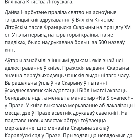
Вялікага Княства Літоўскага.
Дайва Нарбутэне праліла святло на асноўныя
тэндэнцыі кнігадрукавання ў Вялікім Княстве
Літоўскім пасля Францыска Скарыны на працягу XVI
ст. У гэты перыяд на тэрыторыі краіны, па яе
падліках, было надрукавана больш за 500 назваў
кніг.
Аўтары азнаёмілі з іншымі думкамі, якія знайшлі
адлюстраванне ў кнізе. Пражскія выданні Скарыны
значна пераўзыходзяць чэшскія выданні таго часу.
Вырашальны ўплыў на Скарыну ў пытанні
ўсходнеславянскай адаптацыі Бібліі маглі аказаць
бенедыктынцы, а менавіта манастыр «Na Slovanech»
у Празе. У кнізе выказана меркаванне аб лакалізацыі
месца, дзе ў Празе асветнік друкаваў свае кнігі. На
падставе новых звестак абгрунтоўваецца
меркаванне, што менавіта Скарына заклаў
Каралеўскі сад у Празе. Прыводзяцца невядомыя да