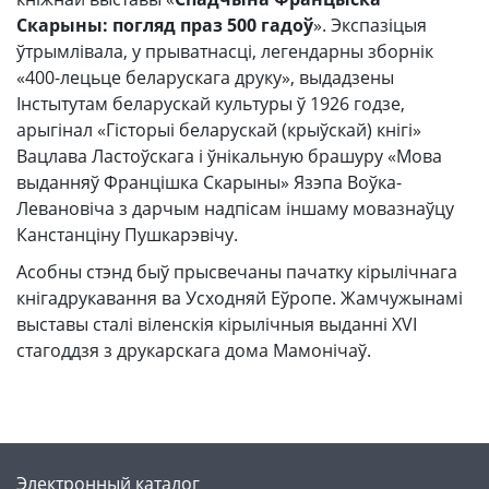
Скарыны: погляд праз 500 гадоў
». Экспазіцыя
ўтрымлівала, у прыватнасці, легендарны зборнік
«400-лецьце беларускага друку», выдадзены
Інстытутам беларускай культуры ў 1926 годзе,
арыгінал «Гісторыі беларускай (крыўскай) кнігі»
Вацлава Ластоўскага і ўнікальную брашуру «Мова
выданняў Францішка Скарыны» Язэпа Воўка-
Левановіча з дарчым надпісам іншаму мовазнаўцу
Канстанціну Пушкарэвічу.
Асобны стэнд быў прысвечаны пачатку кірылічнага
кнігадрукавання ва Усходняй Еўропе. Жамчужынамі
выставы сталі віленскія кірылічныя выданні XVI
стагоддзя з друкарскага дома Мамонічаў.
Электронный каталог