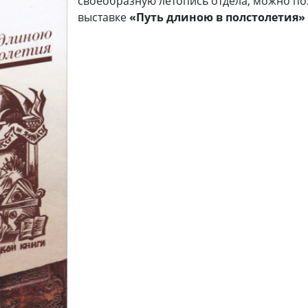
своеобразную летопись отдела, можно по
выставке
«Путь длиною в полстолетия»