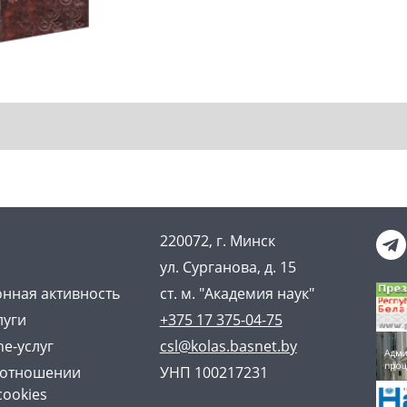
220072, г. Минск
ул. Сурганова, д. 15
нная активность
ст. м. "Академия наук"
луги
+375 17 375-04-75
ne-услуг
csl@kolas.basnet.by
 отношении
УНП 100217231
cookies