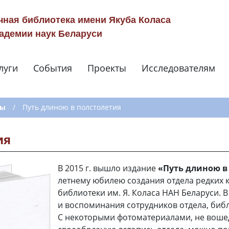
чная библиотека имени Якуба Коласа
адемии наук Беларуси
луги
События
Проекты
Исследователям
Навигация по сай
ты
/
Путь длиною в полстолетия
ия
В 2015 г. вышло издание
«Путь длиною в
летнему юбилею создания отдела редких 
библиотеки им. Я. Коласа НАН Беларуси. 
и воспоминания сотрудников отдела, биб
С некоторыми фотоматериалами, не вош