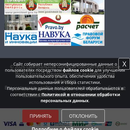
X
Сайт собирает неперсонифицированные данные о
© 2026 Центральная научная библиотека имени
пользователях посредством
файлов cookie
для улучшения
Якуба Коласа Национальной академии наук
пользовательского опыта, обеспечения удобства
Беларуси
использования и сбора статистики.
Все материалы сайта доступны по лицензии:
Creative
Персональные данные пользователей обрабатываются в
Commons Attribution 4.0 International
соответствии с
Политикой в отношении обработки
персональных данных
.
ПРИНЯТЬ
ОТКЛОНИТЬ
Подробнее о файлах cookie