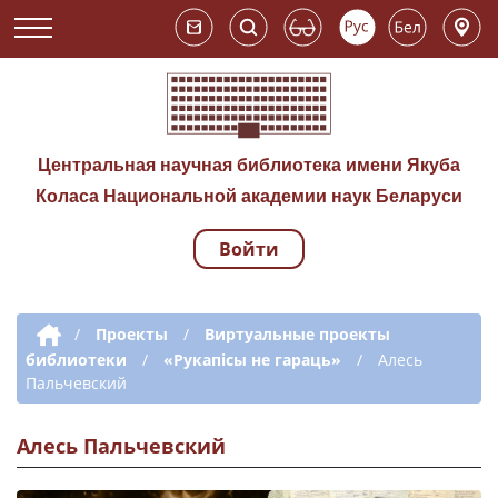
Центральная научная библиотека имени Якуба
Коласа Национальной академии наук Беларуси
Войти
Навигация по сай
Дополнительная навигация
/
Проекты
/
Виртуальные проекты
библиотеки
/
«Рукапісы не гараць»
/
Алесь
Пальчевский
Алесь Пальчевский