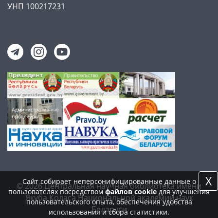
УНП 100217231
X
Сайт собирает неперсонифицированные данные о
© 2026 Центральная научная библиотека имени
пользователях посредством
файлов cookie
для улучшения
Якуба Коласа Национальной академии наук
пользовательского опыта, обеспечения удобства
Беларуси
использования и сбора статистики.