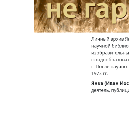
Личный архив Я
научной библиот
изобразительны
фондообразовате
г. После научно
1973 гг.
Янка (Иван Иос
деятель, публици