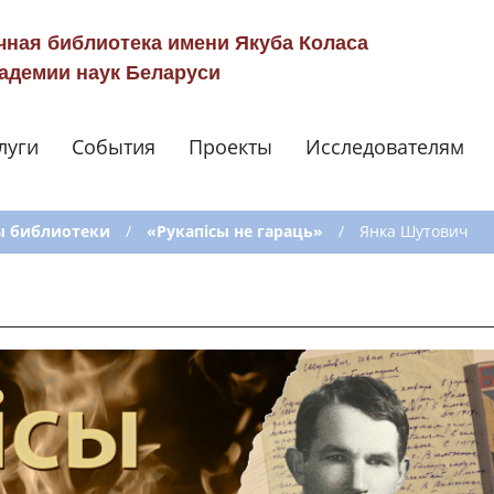
чная библиотека имени Якуба Коласа
адемии наук Беларуси
луги
События
Проекты
Исследователям
Навигация по сай
ы библиотеки
/
«Рукапісы не гараць»
/
Янка Шутович