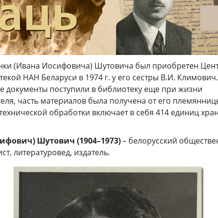
нки (Ивана Иосифовича) Шутовича был приобретен Цен
екой НАН Беларуси в 1974 г. у его сестры В.И. Климович
е документы поступили в библиотеку еще при жизни
ля, часть материалов была получена от его племянниц
-технической обработки включает в себя 414 единиц хран
ифович) Шутович (1904–1973)
– белорусский обществе
ст, литературовед, издатель.