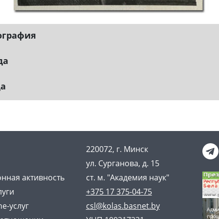
ография
да
да
220072, г. Минск
ул. Сурганова, д. 15
нная активность
ст. м. "Академия наук"
луги
+375 17 375-04-75
ne-услуг
csl@kolas.basnet.by