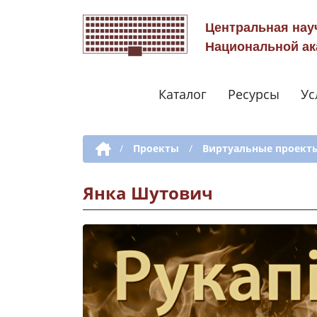
Центральная нау
Национальной ак
Каталог
Ресурсы
Ус
Дополнительная навигация
/
Проекты
/
Виртуальные проект
Янка Шутович