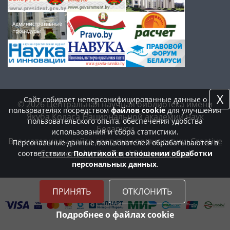
X
Сайт собирает неперсонифицированные данные о
© 2026 Центральная научная библиотека имени
пользователях посредством
файлов cookie
для улучшения
Якуба Коласа Национальной академии наук
пользовательского опыта, обеспечения удобства
Беларуси
использования и сбора статистики.
Все материалы сайта доступны по лицензии:
Creative
Персональные данные пользователей обрабатываются в
Commons Attribution 4.0 International
соответствии с
Политикой в отношении обработки
персональных данных
.
ПРИНЯТЬ
ОТКЛОНИТЬ
Подробнее о файлах cookie