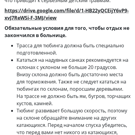
что приводит к серьезным детским травмам.
https://drive.google.com/file/d/1‑HB22yQCEijY6vP9-
xvJ7ReWSi-F-3MJ/view
Обязательные условия для того, чтобы отдых не
закончился в больнице.
Трасса для тюбинга должна быть специально
подготовленной.
Кататься на надувных санках рекомендуется на
склонах с уклоном не больше 20 градусов.
Внизу склона должно быть достаточно места
для торможения. Также не следует кататься на
тюбингах по склонам, поросшим деревьями.
На трассе не должно быть ям, бугров, торчащих
кустов, камней.
Тюбинг развивает большую скорость, поэтому
на склоне обращайте внимание на других
катающихся. Перед началом спуска убедитесь,
что перед вами нет никого из катающихся,