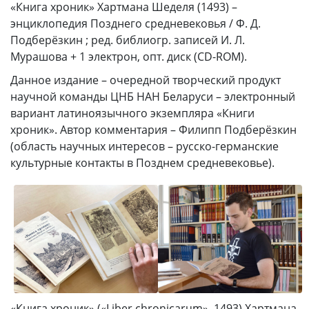
«Книга хроник» Хартмана Шеделя (1493) –
энциклопедия Позднего средневековья / Ф. Д.
Подберёзкин ; ред. библиогр. записей И. Л.
Мурашова + 1 электрон, опт. диск (CD-ROM).
Данное издание – очередной творческий продукт
научной команды ЦНБ НАН Беларуси – электронный
вариант латиноязычного экземпляра «Книги
хроник». Автор комментария – Филипп Подберёзкин
(область научных интересов – русско-германские
культурные контакты в Позднем средневековье).
«Книга хроник» («Liber chronicarum», 1493) Хартмана