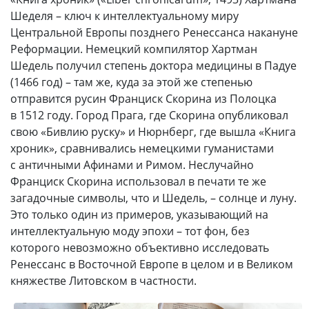
Шеделя – ключ к интеллектуальному миру
Центральной Европы позднего Ренессанса накануне
Реформации. Немецкий компилятор Хартман
Шедель получил степень доктора медицины в Падуе
(1466 год) – там же, куда за этой же степенью
отправится русин Франциск Скорина из Полоцка
в 1512 году. Город Прага, где Скорина опубликовал
свою «Бивлию руску» и Нюрнберг, где вышла «Книга
хроник», сравнивались немецкими гуманистами
с античными Афинами и Римом. Неслучайно
Франциск Скорина использовал в печати те же
загадочные символы, что и Шедель, – солнце и луну.
Это только один из примеров, указывающий на
интеллектуальную моду эпохи – тот фон, без
которого невозможно объективно исследовать
Ренессанс в Восточной Европе в целом и в Великом
княжестве Литовском в частности.