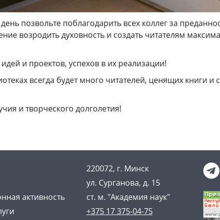
 день позвольте поблагодарить всех коллег за преданно
ление возродить духовность и создать читателям макси
идей и проектов, успехов в их реализации!
иотеках всегда будет много читателей, ценящих книги и
учия и творческого долголетия!
220072, г. Минск
ул. Сурганова, д. 15
нная активность
ст. м. "Академия наук"
луги
+375 17 375-04-75