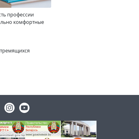
сть профессии
мально комфортные
 стремящихся