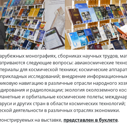
зарубежных монографиях, сборниках научных трудов, ма
атриваются следующие вопросы: авиакосмические техн
териалы для космической техники; космические аппарат
 прикладных исследований; внедрение информационных
иковую навигацию в различные отрасли народного хоз
дирования и радиолокации; экология околоземного ко
планетные и орбитальные космические полеты; междуна
аруси и других стран в области космических технологий
еской деятельности в различных отраслях экономики.
монстрируемых на выставке,
представлен в буклете
.