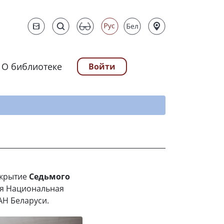
О библиотеке
Войти
ту
ткрытие
Седьмого
ся Национальная
АН Беларуси.