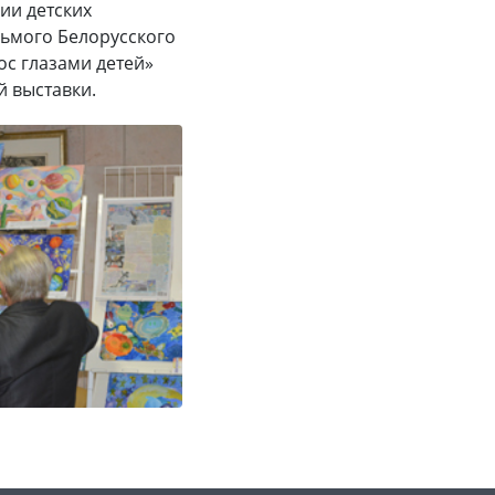
ии детских
дьмого Белорусского
ос глазами детей»
й выставки.