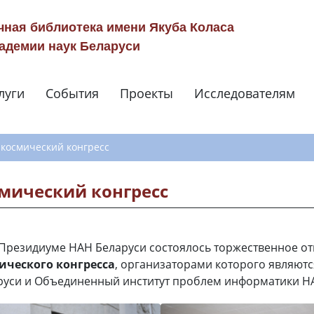
чная библиотека имени Якуба Коласа
адемии наук Беларуси
луги
События
Проекты
Исследователям
Навигация по сай
 космический конгресс
мический конгресс
 в Президиуме НАН Беларуси состоялось торжественное о
ического конгресса
, организаторами которого являют
руси и Объединенный институт проблем информатики Н