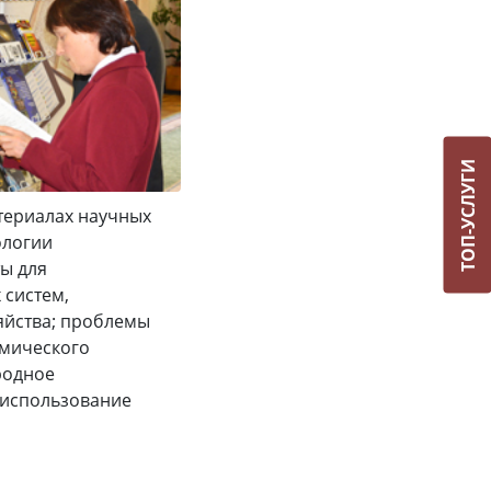
ТОП-УСЛУГИ
териалах научных
ологии
ы для
 систем,
яйства; проблемы
смического
родное
; использование