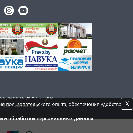
кадемии наук Беларуси
X
я пользовательского опыта, обеспечения удобства
 4.0 International
ии обработки персональных данных
.