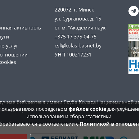
220072, г. Минск
ул. Сурганова, д. 15
нная активность
ст. м. "Академия наук"
луги
+375 17 375-04-75
ne-услуг
csl@kolas.basnet.by
 отношении
УНП 100217231
cookies
аучная библиотека имени Якуба Коласа Национальной а
пользователях посредством
файлов cookie
для улучшени
айта доступны по лицензии:
Creative Commons Attribution
использования и сбора статистики.
рабатываются в соответствии с
Политикой в отношен