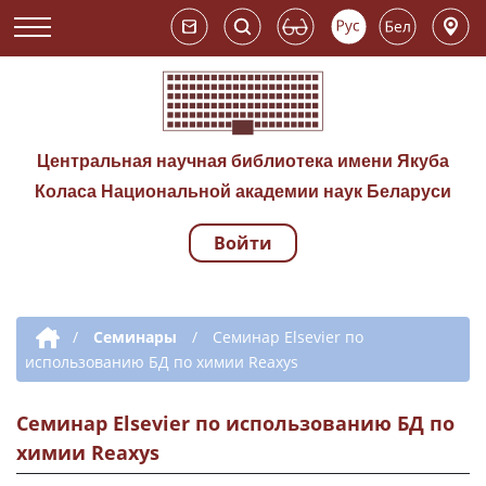
Центральная научная библиотека имени Якуба
Коласа Национальной академии наук Беларуси
Войти
Навигация по сай
Дополнительная навигация
/
Семинары
/
Семинар Elsevier по
использованию БД по химии Reaxys
Семинар Elsevier по использованию БД по
химии Reaxys