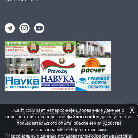
X
Сайт собирает неперсонифицированные данные о
© 2026 Центральная научная библиотека имени
пользователях посредством
файлов cookie
для улучшения
Якуба Коласа Национальной академии наук
пользовательского опыта, обеспечения удобства
Беларуси
использования и сбора статистики.
Все материалы сайта доступны по лицензии:
Creative
Персональные данные пользователей обрабатываются в