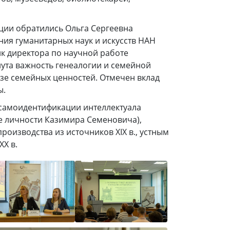
ции обратились Ольга Сергеевна
ия гуманитарных наук и искусств НАН
к директора по научной работе
ута важность генеалогии и семейной
зе семейных ценностей. Отмечен вклад
ы.
 самоидентификации интеллектуала
ре личности Казимира Семеновича),
оизводства из источников XIX в., устным
Х в.