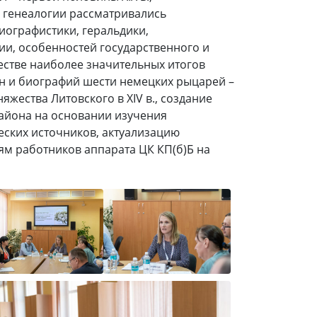
о генеалогии рассматривались
иографистики, геральдики,
ии, особенностей государственного и
естве наиболее значительных итогов
ен и биографий шести немецких рыцарей –
яжества Литовского в XIV в., создание
района на основании изучения
ских источников, актуализацию
м работников аппарата ЦК КП(б)Б на