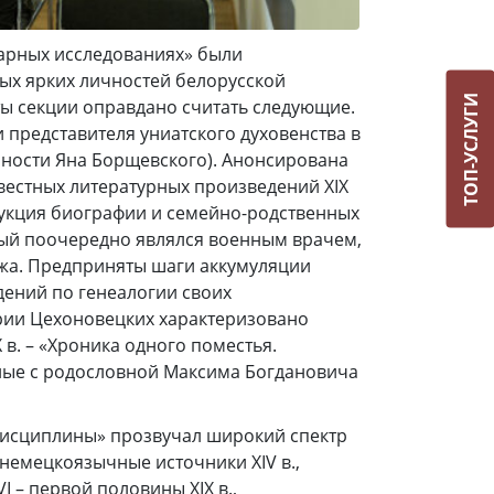
нарных исследованиях» были
ых ярких личностей белорусской
ТОП-УСЛУГИ
ы секции оправдано считать следующие.
 представителя униатского духовенства в
ичности Яна Борщевского). Анонсирована
вестных литературных произведений XIX
рукция биографии и семейно-родственных
орый поочередно являлся военным врачем,
жа. Предприняты шаги аккумуляции
дений по генеалогии своих
рии Цехоновецких характеризовано
в. – «Хроника одного поместья.
ные с родословной Максима Богдановича
дисциплины» прозвучал широкий спектр
немецкоязычные источники XIV в.,
 – первой половины XIX в.,