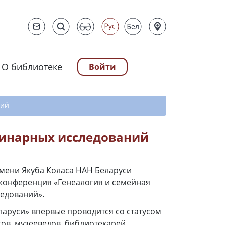
О библиотеке
Войти
ту
ний
линарных исследований
имени Якуба Коласа НАН Беларуси
конференция «Генеалогия и семейная
едований».
ларуси» впервые проводится со статусом
ов, музееведов, библиотекарей,