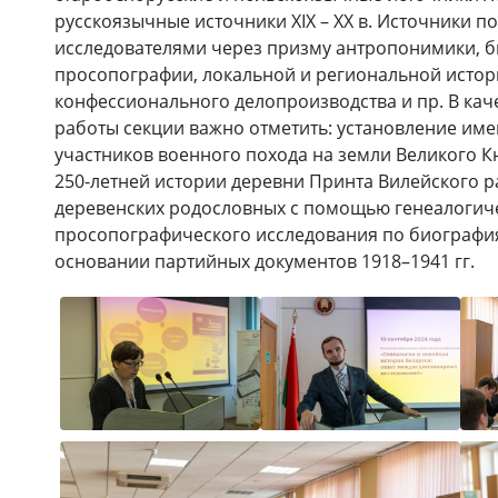
русскоязычные источники XIX – XX в. Источники п
исследователями через призму антропонимики, б
просопографии, локальной и региональной истор
конфессионального делопроизводства и пр. В кач
работы секции важно отметить: установление им
участников военного похода на земли Великого Кн
250-летней истории деревни Принта Вилейского 
деревенских родословных с помощью генеалогиче
просопографического исследования по биография
основании партийных документов 1918–1941 гг.