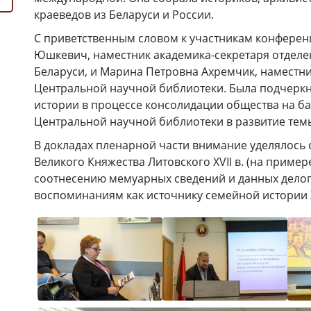
краеведов из Беларуси и России.
С приветственным словом к участникам конферен
Юшкевич, наместник академика-секретаря отделен
Беларуси, и Марина Петровна Ахремчик, наместни
Центральной научной библиотеки. Была подчеркн
истории в процессе консолидации общества на ба
Центральной научной библиотеки в развитие тем
В докладах пленарной части внимание уделялось
Великого Княжества Литовского XVII в. (на приме
соотнесению мемуарных сведений и данных делопр
воспоминаниям как источнику семейной истории Х