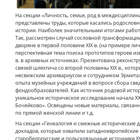
На секции «Личность, семья, род в междисципли
представлены труды, которые касались родословн
истории. Наиболее значительными итогами работ
Так, рассмотрен случай сословной трансформации
дворяне в первой половине XIX в. (на примере л
перспективная тема поиска прототипов героев из
в. в архивных источниках. Презентована реконст
связей шляхтича со второй половины XIX в., кот
несвижским архивариусом и сотрудником Эрмита
опыта музейных учреждений в вопросе сбора све
фондообразователей. Как источник родовой исто
уникальное историческое исследование начала ХХ 
Бочейково». Освещены новые материалы, связан
по прямой женской линии и т.д.
На секции «Генеалогия и смежные исторические 
докладов, которые охватили западноевропейские 
старобелорусские и польскоязычные источники XVI