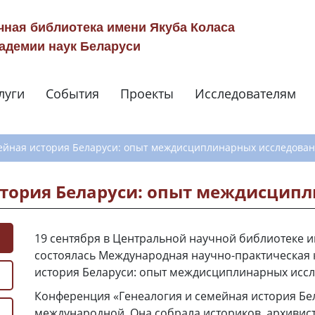
чная библиотека имени Якуба Коласа
адемии наук Беларуси
луги
События
Проекты
Исследователям
Навигация по сай
мейная история Беларуси: опыт междисциплинарных исследова
стория Беларуси: опыт междисцип
19 сентября в Центральной научной библиотеке 
состоялась Международная научно-практическая 
история Беларуси: опыт междисциплинарных иссл
Конференция «Генеалогия и семейная история Бе
международной. Она собрала историков, архивист