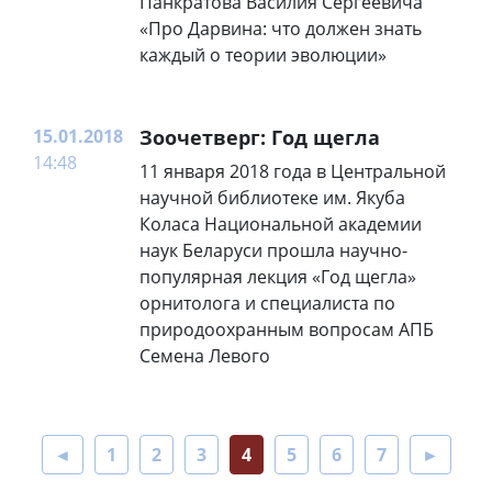
Панкратова Василия Сергеевича
«Про Дарвина: что должен знать
каждый о теории эволюции»
15.01.2018
Зоочетверг: Год щегла
14:48
11 января 2018 года в Центральной
научной библиотеке им. Якуба
Коласа Национальной академии
наук Беларуси прошла научно-
популярная лекция «Год щегла»
орнитолога и специалиста по
природоохранным вопросам АПБ
Семена Левого
◄
1
2
3
4
5
6
7
►