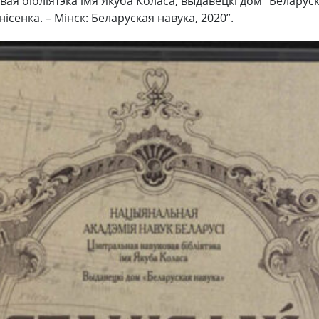
ая бібліятэка імя Якуба Коласа, выдавецкі дом “Беларуск
нісенка. – Мінск: Беларуская навука, 2020”.