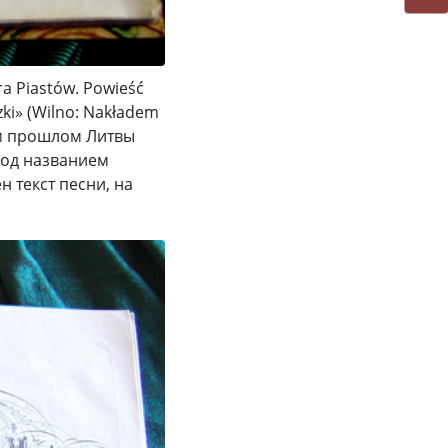
 Piastów. Powieść
zki» (Wilno: Nakładem
ком прошлом Литвы
под названием
н текст песни, на