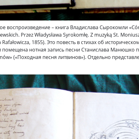
е воспроизведение – книга Владислава Сырокомли «Córa
itewskich. Рrzez Władysława Syrokomłę. Z muzyką St. Monius
na Rafałowicza, 1855). Это повесть в стихах об историчес
ии помещена нотная запись песни Станислава Манюшко 
inów» («Походная песня литвинов»). Отдельно представле