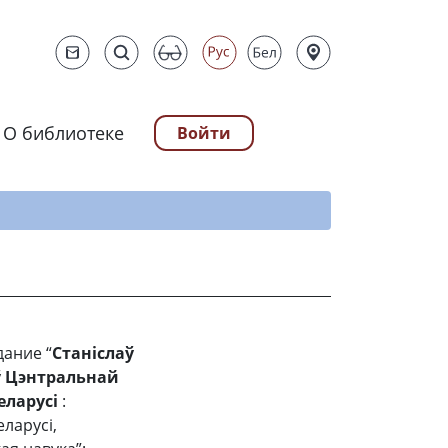
О библиотеке
Войти
ту
дание “
Станіслаў
ў Цэнтральнай
еларусі
:
ларусі,