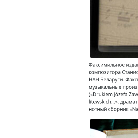
Факсимильное изда
композитора Станис
НАН Беларуси. Факс
музыкальные произ
(«Drukiem Józefa Zaw
litewskich…», драма
нотный сборник «Na