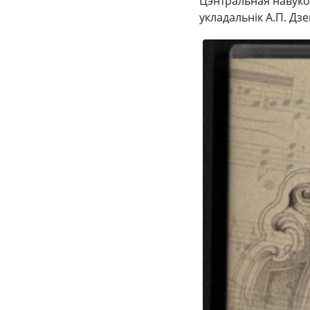
Цэнтральная навуков
укладальнік А.П. Дзе