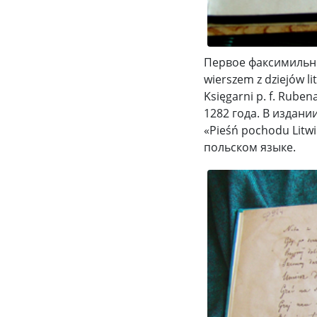
Первое факсимильно
wierszem z dziejów l
Księgarni p. f. Rube
1282 года. В издан
«Pieśń pochodu Litw
польском языке.