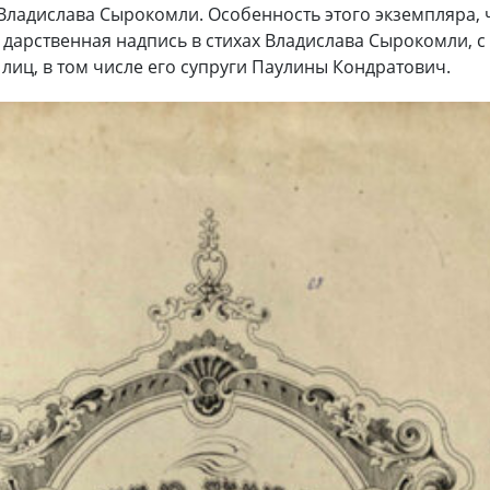
 Владислава Сырокомли. Особенность этого экземпляра, ч
 дарственная надпись в стихах Владислава Сырокомли, с
лиц, в том числе его супруги Паулины Кондратович.