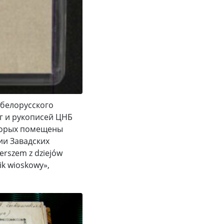
белорусского
г и рукописей ЦНБ
оторых помещены
ии Завадских
ierszem z dziejów
k wioskowy»,