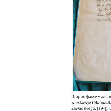
Второе факсимильно
wioskowy» (Moniuszko 
Zawadzkiego, [19–])