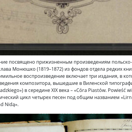
ние посвящено прижизненным произведениям польско-
лава Монюшко (1819–1872) из фондов отдела редких кни
имильное воспроизведение включает три издания, в к
ведения композитора, вышедшие в Виленской типограф
adzkiego») в середине XIX века – «Córa Piastów. Powieść w
тический цикл четырех песен под общим названием «Lirni
d Nidą».