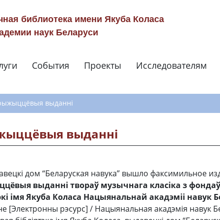
чная библиотека имени Якуба Коласа
адемии наук Беларуси
луги
События
Проекты
Исследователям
Навигация по сай
Прыжыццёвыя выданні
жыццёвыя выданні
давецкі дом “Беларуская навука” вышло факсимильное из
ёвыя выданні твораў музычнага класіка з фонда
экі імя Якуба Коласа Нацыянальнай акадэміі навук Б
е [Электронны рэсурс] / Нацыянальная акадэмія навук Бе