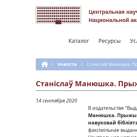
Центральная нау
Национальной ак
Каталог
Ресурсы
Ус
Дополнительная навигация
/
Новости
/
Станіслаў Манюшка. 
Станіслаў Манюшка. Пры
14 сентября 2020
В издательстве “Вы
Манюшка. Прыжыцц
навуковай бібліят
факсімільнае выданн