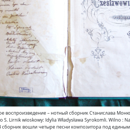
е воспроизведение – нотный сборник Станислава Монюш
S. Lirnik wioskowy: Idylia Władysława Syrokomli. Wilno : Nak
. В сборник вошли четыре песни композитора под единым