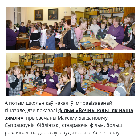
А потым школьнікаў чакалі ў імправізаванай
кіназале, дзе паказалі
фільм «Вечны юны, як наша
зямля»
, прысвечаны Максіму Багдановічу.
Супрацоўнікі бібліятэкі, ствараючы фільм, больш
разлічвалі на дарослую аўдыторыю. Але ён стаў