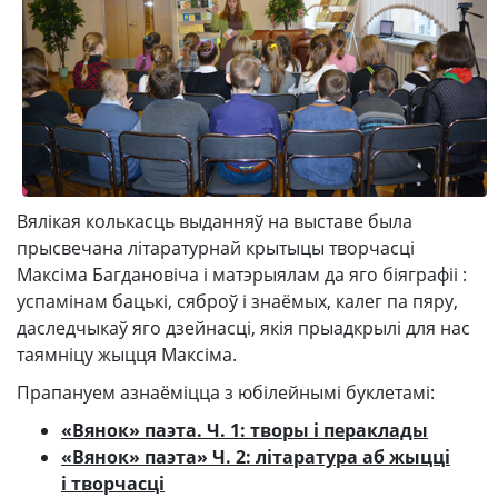
Вялікая колькасць выданняў на выставе была
прысвечана літаратурнай крытыцы творчасці
Максіма Багдановіча і матэрыялам да яго біяграфіі :
успамінам бацькі, сяброў і знаёмых, калег па пяру,
даследчыкаў яго дзейнасці, якія прыадкрылі для нас
таямніцу жыцця Максіма.
Прапануем азнаёміцца з юбілейнымі буклетамі:
«Вянок» паэта. Ч. 1: творы і пераклады
«Вянок» паэта» Ч. 2: літаратура аб жыцці
і творчасці