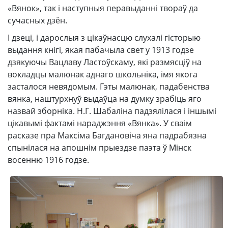
«Вянок», так і наступныя перавыданні твораў да
сучасных дзён.
І дзеці, і дарослыя з цікаўнасцю слухалі гісторыю
выдання кнігі, якая пабачыла свет у 1913 годзе
дзякуючы Вацлаву Ластоўскаму, які размясціў на
вокладцы малюнак аднаго школьніка, імя якога
засталося невядомым. Гэты малюнак, падабенства
вянка, наштурхнуў выдаўца на думку зрабіць яго
назвай зборніка. Н.Г. Шабаліна падзялілася і іншымі
цікавымі фактамі нараджэння «Вянка». У сваім
расказе пра Максіма Багдановіча яна падрабязна
спынілася на апошнім прыездзе паэта ў Мінск
восенню 1916 годзе.