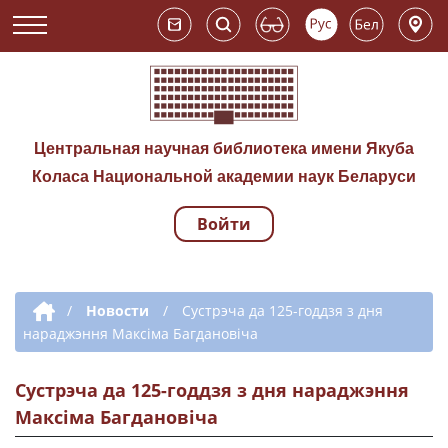
Центральная научная библиотека имени Якуба
Коласа Национальной академии наук Беларуси
Войти
Навигация по сай
Дополнительная навигация
/
Новости
/
Сустрэча да 125-годдзя з дня
нараджэння Максіма Багдановіча
Сустрэча да 125-годдзя з дня нараджэння
Максіма Багдановіча