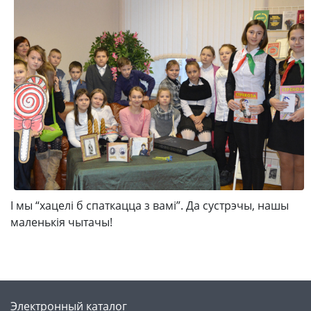
І мы “хацелі б спаткацца з вамі”. Да сустрэчы, нашы
маленькія чытачы!
Электронный каталог