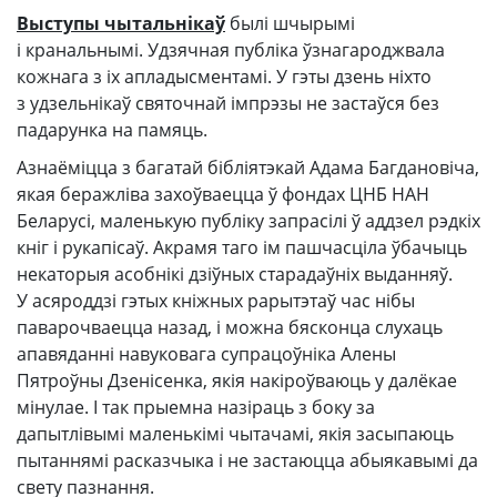
Выступы чытальнікаў
былі шчырымі
і кранальнымі. Удзячная публіка ўзнагароджвала
кожнага з іх апладысментамі. У гэты дзень ніхто
з удзельнікаў святочнай імпрэзы не застаўся без
падарунка на памяць.
Азнаёміцца з багатай бібліятэкай Адама Багдановіча,
якая беражліва захоўваецца ў фондах ЦНБ НАН
Беларусі, маленькую публіку запрасілі ў аддзел рэдкіх
кніг і рукапісаў. Акрамя таго ім пашчасціла ўбачыць
некаторыя асобнікі дзіўных старадаўніх выданняў.
У асяроддзі гэтых кніжных рарытэтаў час нібы
паварочваецца назад, і можна бясконца слухаць
апавяданні навуковага супрацоўніка Алены
Пятроўны Дзенісенка, якія накіроўваюць у далёкае
мінулае. І так прыемна назіраць з боку за
дапытлівымі маленькімі чытачамі, якія засыпаюць
пытаннямі расказчыка і не застаюцца абыякавымі да
свету пазнання.