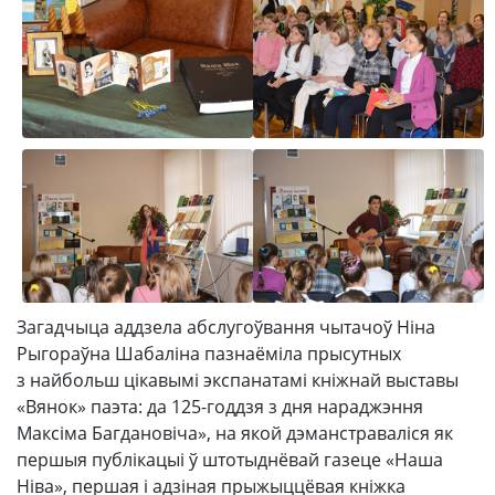
Загадчыца аддзела абслугоўвання чытачоў Ніна
Рыгораўна Шабаліна пазнаёміла прысутных
з найбольш цікавымі экспанатамі кніжнай выставы
«Вянок» паэта: да 125-годдзя з дня нараджэння
Максіма Багдановіча», на якой дэманстраваліся як
першыя публікацыі ў штотыднёвай газеце «Наша
Ніва», першая і адзіная прыжыццёвая кніжка