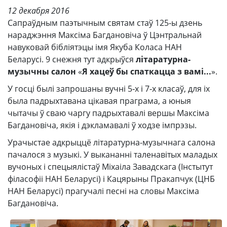
12 декабря 2016
Сапраўдным паэтычным святам стаў 125‑ы дзень
нараджэння Максіма Багдановіча ў Цэнтральнай
навуковай бібліятэцы імя Якуба Коласа НАН
Беларусі. 9 снежня тут адкрыўся
літаратурна-
музычны салон
«
Я хацеў бы спаткацца з вамі...
».
У госці былі запрошаны вучні 5‑х і 7‑х класаў, для іх
была падрыхтавана цікавая праграма, а юныя
чытачы ў сваю чаргу падрыхтавалі вершы Максіма
Багдановіча, якія і дэкламавалі ў ходзе імпрэзы.
Урачыстае адкрыццё літаратурна-музычнага салона
пачалося з музыкі. У выкананні таленавітых маладых
вучоных і спецыялістаў Міхаіла Завадскага (Інстытут
філасофіі НАН Беларусі) і Кацярыны Пракапчук (ЦНБ
НАН Беларусі) прагучалі песні на словы Максіма
Багдановіча.