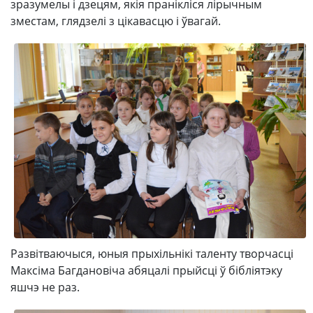
зразумелы і дзецям, якія пранікліся лірычным
зместам, глядзелі з цікавасцю і ўвагай.
Развітваючыся, юныя прыхільнікі таленту творчасці
Максіма Багдановіча абяцалі прыйсці ў бібліятэку
яшчэ не раз.