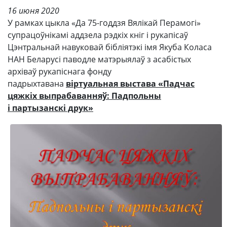
16 июня 2020
У рамках цыкла «Да 75-годдзя Вялікай Перамогі»
супрацоўнікамі аддзела рэдкіх кніг і рукапісаў
Цэнтральнай навуковай бібліятэкі імя Якуба Коласа
НАН Беларусі паводле матэрыялаў з асабістых
архіваў рукапіснага фонду
падрыхтавана
віртуальная выстава «Падчас
цяжкіх выпрабаванняў: Падпольны
і партызанскі друк»