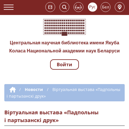
Центральная научная библиотека имени Якуба
Коласа Национальной академии наук Беларуси
Войти
Навигация по сай
Дополнительная навигация
/
Новости
/
Віртуальная выстава «Падпольны
і партызанскі друк»
Віртуальная выстава «Падпольны
і партызанскі друк»