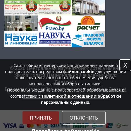
X
Сайт собирает неперсонифицированные данные о
© 2026 Центральная научная библиотека имени
пользователях посредством
файлов cookie
для улучшения
Якуба Коласа Национальной академии наук
пользовательского опыта, обеспечения удобства
Беларуси
использования и сбора статистики.
Все материалы сайта доступны по лицензии:
Creative
Персональные данные пользователей обрабатываются в
Commons Attribution 4.0 International
соответствии с
Политикой в отношении обработки
персональных данных
.
ПРИНЯТЬ
ОТКЛОНИТЬ