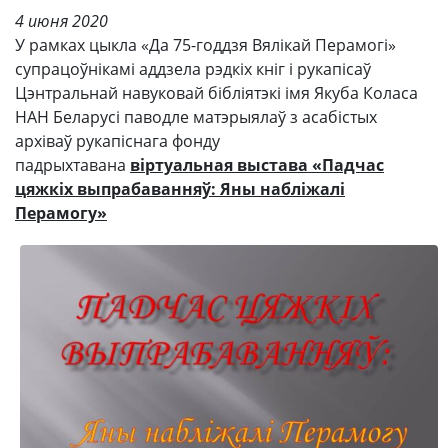
4 июня 2020
У рамках цыкла «Да 75-годдзя Вялікай Перамогі»
супрацоўнікамі аддзела рэдкіх кніг і рукапісаў
Цэнтральнай навуковай бібліятэкі імя Якуба Коласа
НАН Беларусі паводле матэрыялаў з асабістых
архіваў рукапіснага фонду
падрыхтавана
віртуальная выстава «Падчас
цяжкіх выпрабаванняў: Яны набліжалі
Перамогу»