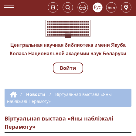
Центральная научная библиотека имени Якуба
Коласа Национальной академии наук Беларуси
Войти
Навигация по сай
Дополнительная навигация
/
Новости
/
Віртуальная выстава «Яны
набліжалі Перамогу»
Віртуальная выстава «Яны набліжалі
Перамогу»