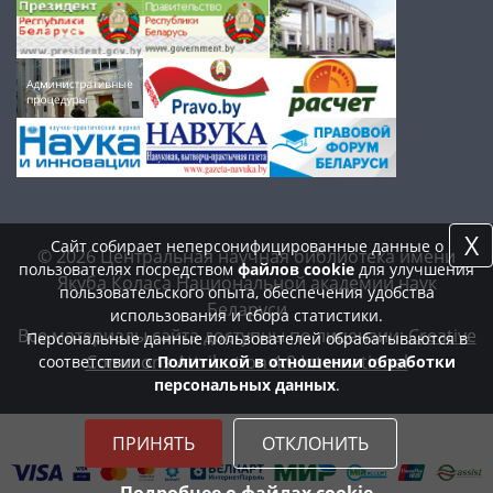
X
Сайт собирает неперсонифицированные данные о
© 2026 Центральная научная библиотека имени
пользователях посредством
файлов cookie
для улучшения
Якуба Коласа Национальной академии наук
пользовательского опыта, обеспечения удобства
Беларуси
использования и сбора статистики.
Все материалы сайта доступны по лицензии:
Creative
Персональные данные пользователей обрабатываются в
Commons Attribution 4.0 International
соответствии с
Политикой в отношении обработки
персональных данных
.
ПРИНЯТЬ
ОТКЛОНИТЬ