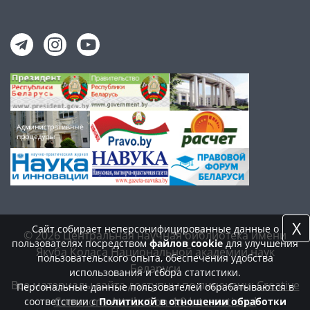
X
Сайт собирает неперсонифицированные данные о
© 2026 Центральная научная библиотека имени
пользователях посредством
файлов cookie
для улучшения
Якуба Коласа Национальной академии наук
пользовательского опыта, обеспечения удобства
Беларуси
использования и сбора статистики.
Все материалы сайта доступны по лицензии:
Creative
Персональные данные пользователей обрабатываются в
Commons Attribution 4.0 International
соответствии с
Политикой в отношении обработки