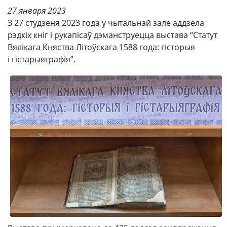
27 января 2023
З 27 студзеня 2023 года у чытальнай зале аддзела
рэдкіх кніг і рукапісаў дэманструецца выстава “Статут
Вялікага Княства Літоўскага 1588 года: гісторыя
і гістарыяграфія”.