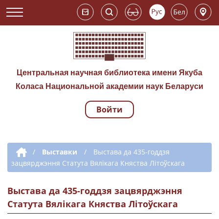
Центральная научная библиотека имени Якуба
Коласа Национальной академии наук Беларуси
Войти
Навигация по сай
Дополнительная навигация
/
Выставки
/
Выстава да 435-годдзя
зацвярджэння Статута Вялікага Княства Літоўскага
Выстава да 435-годдзя зацвярджэння
Статута Вялікага Княства Літоўскага