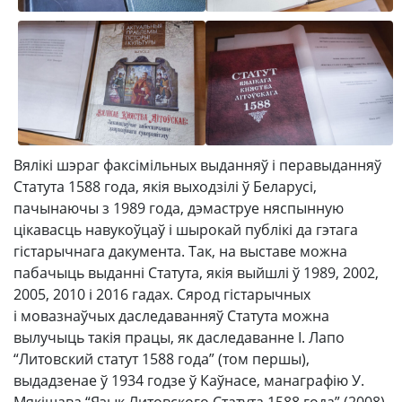
Вялікі шэраг факсімільных выданняў і перавыданняў
Статута 1588 года, якія выходзілі ў Беларусі,
пачынаючы з 1989 года, дэмаструе няспынную
цікавасць навукоўцаў і шырокай публікі да гэтага
гістарычнага дакумента. Так, на выставе можна
пабачыць выданні Статута, якія выйшлі ў 1989, 2002,
2005, 2010 і 2016 гадах. Сярод гістарычных
і мовазнаўчых даследаванняў Статута можна
вылучыць такія працы, як даследаванне І. Лапо
“Литовский статут 1588 года” (том першы),
выдадзенае ў 1934 годзе ў Каўнасе, манаграфію У.
Мякішава “Язык Литовского Статута 1588 года” (2008),