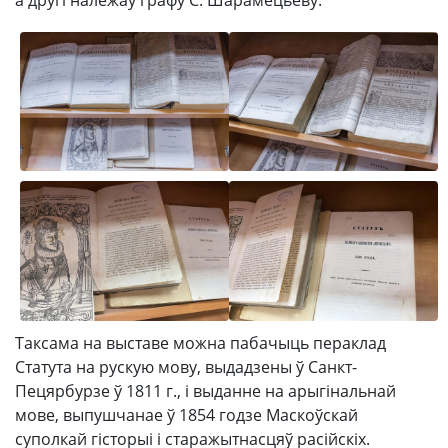
Таксама на выставе можна пабачыць пераклад
Статута на рускую мову, выдадзены ў Санкт-
Пецярбурзе ў 1811 г., і выданне на арыгінальнай
мове, выпушчанае ў 1854 годзе Маскоўскай
суполкай гісторыі і старажытнасцяў расійскіх.