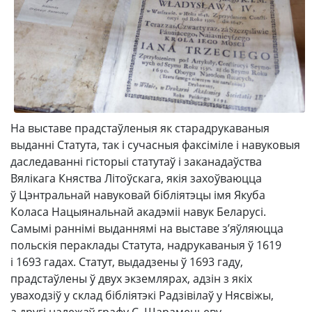
На выставе прадстаўленыя як старадрукаваныя
выданні Статута, так і сучасныя факсіміле і навуковыя
даследаванні гісторыі статутаў і заканадаўства
Вялікага Княства Літоўскага, якія захоўваюцца
ў Цэнтральнай навуковай бібліятэцы імя Якуба
Коласа Нацыянальнай акадэміі навук Беларусі.
Самымі раннімі выданнямі на выставе з’яўляюцца
польскія пераклады Статута, надрукаваныя ў 1619
і 1693 гадах. Статут, выдадзены ў 1693 гаду,
прадстаўлены ў двух экземлярах, адзін з якіх
уваходзіў у склад бібліятэкі Радзівілаў у Нясвіжы,
а другі належаў графу С. Шарамецьеву.