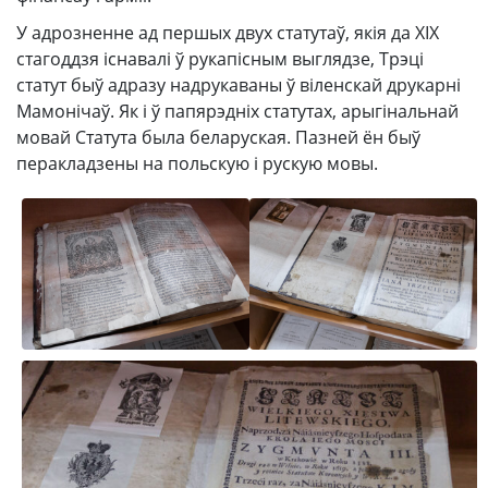
У адрозненне ад першых двух статутаў, якія да ХІХ
стагоддзя існавалі ў рукапісным выглядзе, Трэці
статут быў адразу надрукаваны ў віленскай друкарні
Мамонічаў. Як і ў папярэдніх статутах, арыгінальнай
мовай Статута была беларуская. Пазней ён быў
перакладзены на польскую і рускую мовы.