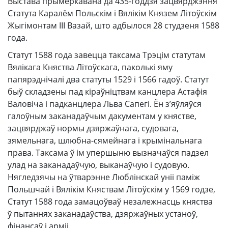
Выстава прымеркавана да 435-годдзя зацвярджэння
Статута Каралём Польскім і Вялікім Князем Літоўскім
Жыгімонтам ІІІ Вазай, што адбылося 28 студзеня 1588
года.
Статут 1588 года завецца таксама Трэцім статутам
Вялікага Княства Літоўскага, паколькі яму
папярэднічалі два статуты 1529 і 1566 гадоў. Статут
быў складзены пад кіраўніцтвам канцлера Астафія
Валовіча і падканцлера Льва Сапегі. Ён з’яўляўся
галоўным заканадаўчым дакументам у княстве,
зацвярджаў нормы дзяржаўнага, судовага,
зямельнага, шлюбна-сямейнага і крымінальнага
права. Таксама ў ім упершыню вызначаўся падзел
улад на заканадаўчую, выканаўчую і судовую.
Нягледзячы на ўтварэнне Люблінскай уніі паміж
Польшчай і Вялікім Княствам Літоўскім у 1569 годзе,
Статут 1588 года замацоўваў незалежнасць княства
ў пытаннях заканадаўства, дзяржаўных устаноў,
фінансаў і арміі.