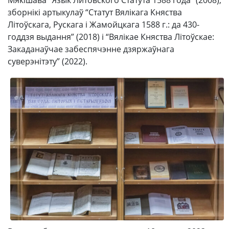
зборнікі артыкулаў “Статут Вялікага Княства
Літоўскага, Рускага і Жамойцкага 1588 г.: да 430-
годдзя выдання” (2018) і “Вялікае Княства Літоўскае:
Закаданаўчае забеспячэнне дзяржаўнага
суверэнітэту” (2022).