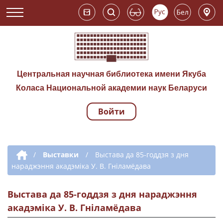
Центральная научная библиотека имени Якуба
Коласа Национальной академии наук Беларуси
Войти
Навигация по сай
Дополнительная навигация
/
Выставки
/
Выстава да 85-годдзя з дня
нараджэння акадэміка У. В. Гніламёдава
Выстава да 85-годдзя з дня нараджэння
акадэміка У. В. Гніламёдава