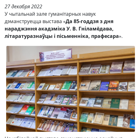
27 декабря 2022
У чытальнай зале гуманітарных навук
дэманструецца выстава «
Да 85-годдзя з дня
нараджэння акадэміка У. В. Гніламёдава,
літаратуразнаўцы і пісьменніка, прафесара
».