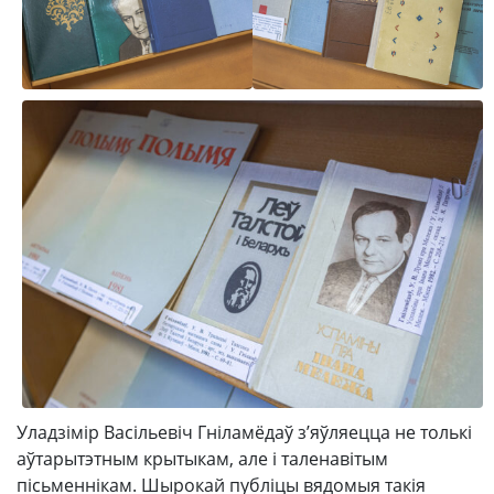
Уладзімір Васільевіч Гніламёдаў з’яўляецца не толькі
аўтарытэтным крытыкам, але і таленавітым
пісьменнікам. Шырокай публіцы вядомыя такія