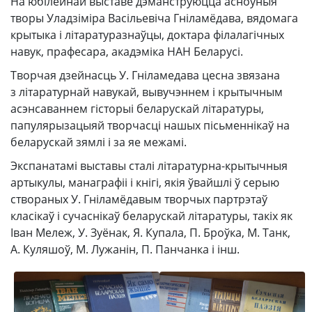
На юбілейнай выставе дэманструюцца асноўныя
творы Уладзіміра Васільевіча Гніламёдава, вядомага
крытыка і літаратуразнаўцы, доктара філалагічных
навук, прафесара, акадэміка НАН Беларусі.
Творчая дзейнасць У. Гніламедава цесна звязана
з літаратурнай навукай, вывучэннем і крытычным
асэнсаваннем гісторыі беларускай літаратуры,
папулярызацыяй творчасці нашых пісьменнікаў на
беларускай зямлі і за яе межамі.
Экспанатамі выставы сталі літаратурна-крытычныя
артыкулы, манаграфіі і кнігі, якія ўвайшлі ў серыю
створаных У. Гніламёдавым творчых партрэтаў
класікаў і сучаснікаў беларускай літаратуры, такіх як
Іван Мележ, У. Зуёнак, Я. Купала, П. Броўка, М. Танк,
А. Куляшоў, М. Лужанін, П. Панчанка і інш.