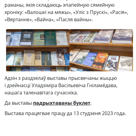
раманы, якія складаюць эпапейную сямейную
хроніку: «Валошкі на мяжы», «Уліс з Прускі», «Расія»,
«Вяртанне», «Вайна», «Пасля вайны».
Адзін з раздзелаў выставы прысвечаны жыццю
і дзейнасці Уладзіміра Васільевіча Гніламёдава,
нашага таленавітага сучасніка.
Да выставы
падрыхтаваны буклет
.
Выстава працягвае працу да 13 студзеня 2023 года.