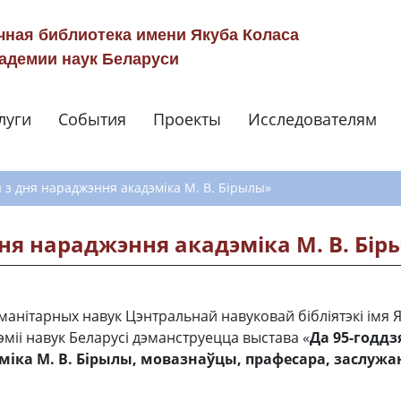
чная библиотека имени Якуба Коласа
адемии наук Беларуси
луги
События
Проекты
Исследователям
Навигация по сай
я з дня нараджэння акадэміка М. В. Бірылы»
дня нараджэння акадэміка М. В. Бі
манітарных навук Цэнтральнай навуковай бібліятэкі імя 
міі навук Беларусі дэманструецца выстава «
Да 95-годдз
іка М. В. Бірылы, мовазнаўцы, прафесара, заслужан