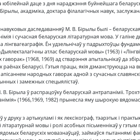
 юбілейнай даце з дня нараджэння буйнейшага беларус
 Бірылы, акадэміка, доктара філалагічных навук, заслужан
 навуковых даследаванняў М. В. Бірылы былі – беларуская
імія і сучасная беларуская літаратурная мова. У галіне д
а лінгвагеаграфія. Ён удзельнічаў у падрыхтоўцы фунда
Дыялекталагічны атлас беларускай мовы» (1963) і «Лінгв
іх гаворак» (1968, 1969) ад стварэння апытальнікаў да зб
 раёнах Беларусі. Гэтыя працы, якія дэманструюцца на в
пісаннем народных гаворак адной з сучасных славянскі
ынных і замежных спецыялістаў.
 М. В. Бірыла ў распрацоўку беларускай антрапаніміі. Тро
анімія» (1966,1969, 1982) прынесла яму шырокую вядома
ў у друку з артыкуламі і як лексікограф, тэарэтык і практы
 літаратурнай мовы і ролі асобных пісьменнікаў у гэтым 
вядомых беларускіх мовазнаўцаў, займаўся пытаннямі фа