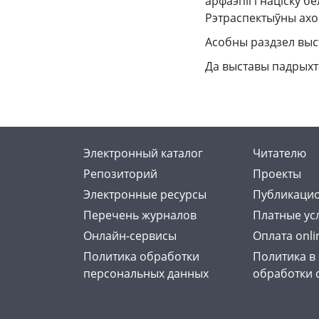
арфаэпіі і націску 
Рэтраспектыўны ахоп
Асобны раздзел выст
Да выставы падрых
Электронный каталог
Читателю
Репозиторий
Проекты
Электронные ресурсы
Публикацио
Перечень журналов
Платные ус
Онлайн-сервисы
Оплата onli
Политика обработки
Политика в
персональных данных
обработки 