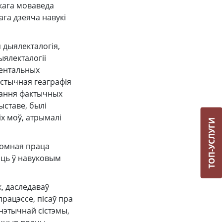
кага моваведа
ага дзеяча навукі
 дыялекталогія,
ыялекталогіі
ментальных
істычная геаграфія
ірання фактычных
ыставе, былі
х моў, атрымалі
ТОП-УСЛУГИ
хтомная праца
сць ў навуковым
к, даследаваў
працэссе, пісаў пра
нэтычнай сістэмы,