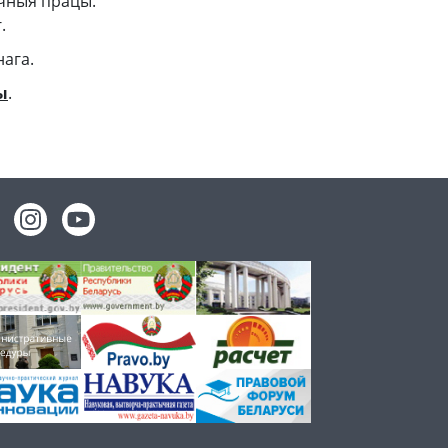
ычныя працы.
.
нага.
ы
.