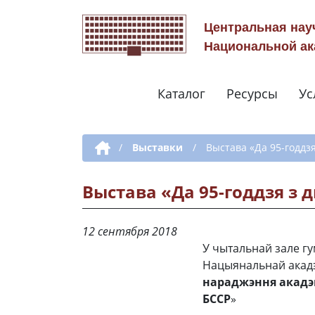
Центральная нау
Национальной ак
Каталог
Ресурсы
Ус
Дополнительная навигация
/
Выставки
/
Выстава «Да 95-годдз
Выстава «Да 95-годдзя з 
12 сентября 2018
У чытальнай зале гу
Нацыянальнай акадэ
нараджэння акадэм
БССР
»