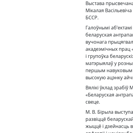
Выстава прысвечана
Мікалая Васільевіча
БССР.
Галоўнымі аб’ектамі
беларуская антрапан
вучонага прыцягвал
акадеэмічных прац «
і групоўка беларуск
матэрыялаў у розных
першым навуковым а
высокую ацэнку айч
Вялікі ўклад зрабіў
«Беларуская антрап
свеце.
М. В. Бірыла выступа
развіццё беларускай
жыццё і дзейнасць 