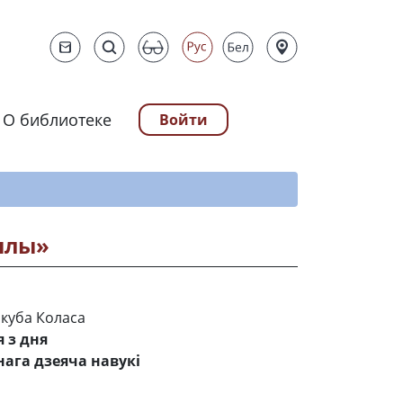
О библиотеке
Войти
ту
рылы»
Якуба Коласа
я з дня
ага дзеяча навукі