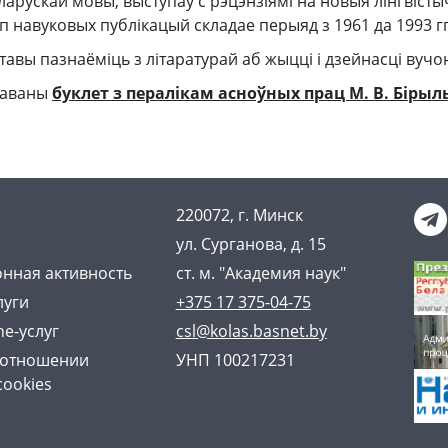
беларускай мовы, выступаў с рэцэнзіямі на новыя лінгвіст
 навуковых публікацый складае перыяд з 1961 да 1993 гг
авы пазнаёміць з літаратурай аб жыцці і дзейнасці вучо
таваны
буклет з пералікам асноўных прац М. В. Бірыл
220072, г. Минск
ул. Сурганова, д. 15
нная активность
ст. м. "Академия наук"
луги
+375 17 375-04-75
ne-услуг
csl@kolas.basnet.by
 отношении
УНП 100217231
cookies