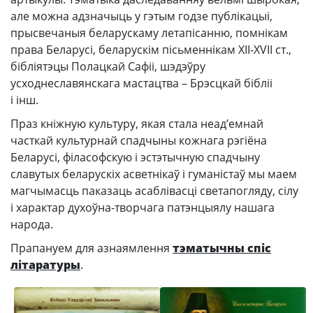
але можна адзначыць у гэтым годзе публікацыі,
прысвечаныя беларускаму летапісанню, помнікам
права Беларусі, беларускім пісьменнікам ХІІ-ХVІІ ст.,
бібліятэцы Полацкай Сафіі, шэдэўру
усходнеславянскага мастацтва – Брэсцкай бібліі
і інш.
Праз кніжную культуру, якая стала неад’емнай
часткай культурнай спадчыны кожнага рэгіёна
Беларусі, філасофскую і эстэтычную спадчыну
славутых беларускіх асветнікаў і гуманістаў мы маем
магчымасць паказаць асаблівасці светапогляду, сілу
і характар духоўна-творчага патэнцыялу нашага
народа.
Прапануем для азнаямлення
тэматычны спіс
літаратуры
.