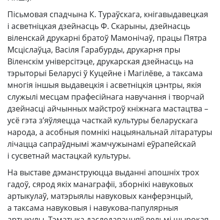
Пісьмовая спадчына К. Тураўскага, кнігавыдавецкая
і асветніцкая дзейнасць Ф. Скарыны, дзейнасць
віленскай друкарні братоў Мамонічаў, працы Пятра
Мсціслаўца, Васіля Гарабурды, друкарня пры
Віленскім універсітэце, друкарская дзейнасць на
тэрыторыі Беларусі ў Куцейне і Магілёве, а таксама
многія іншыя выдавецкія і асветніцкія цэнтры, якія
служылі месцам прафесійнага навучання і творчай
дзейнасці айчынных майстроў кніжнага мастацтва –
усё гэта з’яўляецца часткай культуры беларускага
народа, а асобныя помнікі нацыянальнай літаратуры
лічацца сапраўднымі жамчужынамі еўрапейскай
і сусветнай мастацкай культуры.
На выставе дэманструюцца выданні апошніх трох
гадоў, сярод якіх манаграфіі, зборнікі навуковых
артыкулаў, матэрыялы навуковых канферэнцый,
а таксама навуковыя і навукова-папулярныя
артыкулы. Тэматыка даследаванняў вельмі шырокая,