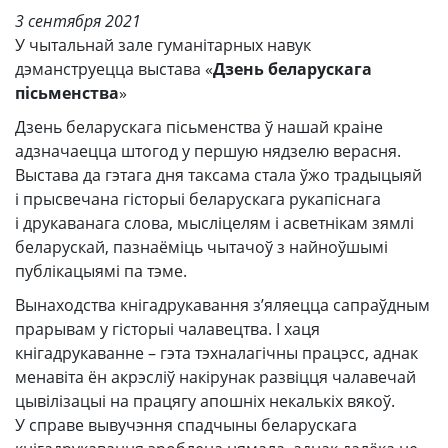
3 сентября 2021
У чытальнай зале гуманітарных навук
дэманструецца выстава «
Дзень беларускага
пісьменства
»
Дзень беларускага пісьменства ў нашай краіне
адзначаецца штогод у першую нядзелю верасня.
Выстава да гэтага дня таксама стала ўжо традыцыяй
і прысвечана гісторыі беларускага рукапіснага
і друкаванага слова, мысліцелям і асветнікам зямлі
беларускай, пазнаёміць чытачоў з найноўшымі
публікацыямі па тэме.
Вынаходства кнігадрукавання з’яляецца сапраўдным
прарывам у гісторыі чалавецтва. І хаця
кнігадрукаванне – гэта тэхналагічны працэсс, аднак
менавіта ён акрэсліў накірунак развіцця чалавечай
цывілізацыі на працягу апошніх некалькіх вякоў.
У справе вывучэння спадчыны беларускага