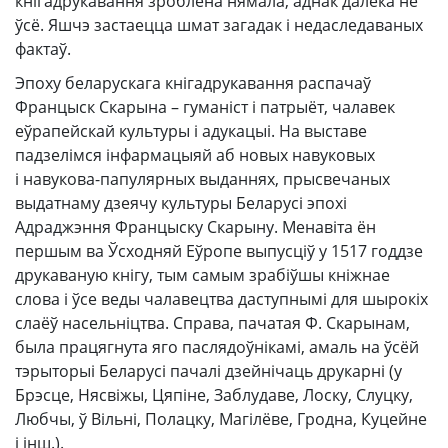
кнігадрукавання зроблена нямала, аднак далёка не
ўсё. Яшчэ застаецца шмат загадак і недаследаваных
фактаў.
Эпоху беларускага кнігадрукавання распачаў
Францыск Скарына – гуманіст і патрыёт, чалавек
еўрапейскай культуры і адукацыі. На выставе
падзелімся інфармацыяй аб новых навуковых
і навукова-папулярных выданнях, прысвечаных
выдатнаму дзеячу культуры Беларусі эпохі
Адраджэння Францыску Скарыну. Менавіта ён
першым ва Ўсходняй Еўропе выпусціў у 1517 годдзе
друкаваную кнігу, тым самым зрабіўшы кніжнае
слова і ўсе веды чалавецтва даступнымі для шырокіх
слаёў насельніцтва. Справа, пачатая Ф. Скарынам,
была працягнута яго паслядоўнікамі, амаль на ўсёй
тэрыторыі Беларусі пачалі дзейнічаць друкарні (у
Брэсце, Нясвіжы, Цяпіне, Заблудаве, Лоску, Слуцку,
Любчы, ў Вільні, Полацку, Магілёве, Гродна, Куцейне
і інш.).