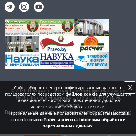
X
Сайт собирает неперсонифицированные данные о
© 2026 Центральная научная библиотека имени
пользователях посредством
файлов cookie
для улучшения
Якуба Коласа Национальной академии наук
пользовательского опыта, обеспечения удобства
Беларуси
использования и сбора статистики.
Все материалы сайта доступны по лицензии:
Creative
Персональные данные пользователей обрабатываются в
Commons Attribution 4.0 International
соответствии с
Политикой в отношении обработки
персональных данных
.