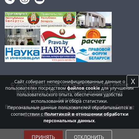
X
Сайт собирает неперсонифицированные данные о
© 2026 Центральная научная библиотека имени
пользователях посредством
файлов cookie
для улучшения
Якуба Коласа Национальной академии наук
пользовательского опыта, обеспечения удобства
Беларуси
использования и сбора статистики.
Все материалы сайта доступны по лицензии:
Creative
Персональные данные пользователей обрабатываются в
Commons Attribution 4.0 International
соответствии с
Политикой в отношении обработки
персональных данных
.
ПРИНЯТЬ
ОТКЛОНИТЬ