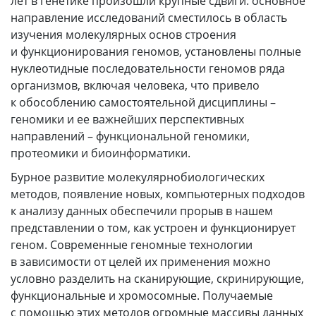
лет в генетике произошли крупные сдвиги: основное
направление исследований сместилось в область
изучения молекулярных основ строения
и функционирования геномов, установлены полные
нуклеотидные последовательности геномов ряда
организмов, включая человека, что привело
к обособлению самостоятельной дисциплины –
геномики и ее важнейших перспективных
направлений – функциональной геномики,
протеомики и биоинформатики.
Бурное развитие молекулярнобиологических
методов, появление новых, компьютерных подходов
к анализу данных обеспечили прорыв в нашем
представлении о том, как устроен и функционирует
геном. Современные геномные технологии
в зависимости от целей их применения можно
условно разделить на сканирующие, скринирующие,
функциональные и хромосомные. Получаемые
с помощью этих методов огромные массивы данных