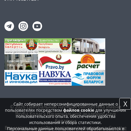
X
Сайт собирает неперсонифицированные данные о
© 2026 Центральная научная библиотека имени
пользователях посредством
файлов cookie
для улучшения
Якуба Коласа Национальной академии наук
пользовательского опыта, обеспечения удобства
Беларуси
использования и сбора статистики.
Все материалы сайта доступны по лицензии:
Creative
Персональные данные пользователей обрабатываются в