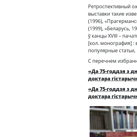
Ретроспективный охв
выставки такие изве
(1996), «Прагерманск
(1999), «Беларусь, 1
ў канцы XVIII – пачат
[кол. монография] : 
популярные статьи, 
С перечнем избранн
«Да 75-годдзя з д
доктара гістарычн
«Да 75-годдзя з д
доктара гістарычн