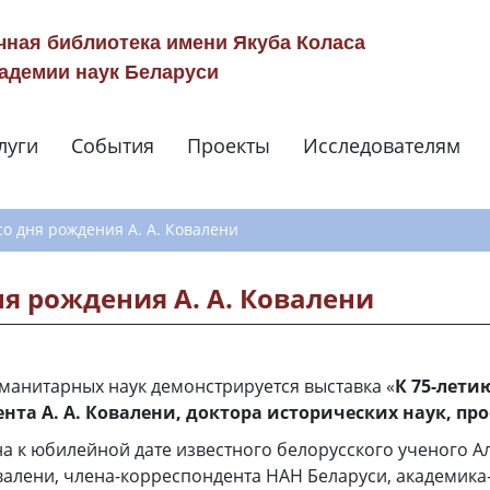
чная библиотека имени Якуба Коласа
адемии наук Беларуси
луги
События
Проекты
Исследователям
Навигация по сай
со дня рождения А. А. Ковалени
ня рождения А. А. Ковалени
уманитарных наук демонстрируется выставка «
К 75-лети
нта А. А. Ковалени, доктора исторических наук, пр
а к юбилейной дате известного белорусского ученого А
алени, члена-корреспондента НАН Беларуси, академика