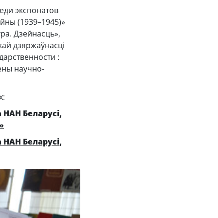
реди экспонатов
айны (1939–1945)»
ура. Дзейнасць»,
скай дзяржаўнасці
сударственности :
лены научно-
х:
 НАН Беларусі,
»
 НАН Беларусі,