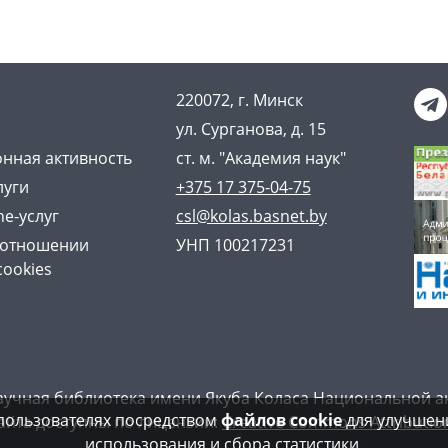
220072, г. Минск
ул. Сурганова, д. 15
нная активность
ст. м. "Академия наук"
луги
+375 17 375-04-75
ne-услуг
csl@kolas.basnet.by
 отношении
УНП 100217231
cookies
аучная библиотека имени Якуба Коласа Национальной а
пользователях посредством
файлов cookie
для улучшени
айта доступны по лицензии:
Creative Commons Attribution
использования и сбора статистики.