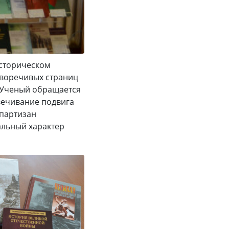
историческом
иворечивых страниц
 Ученый обращается
вечивание подвига
 партизан
альный характер