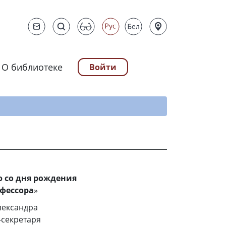
О библиотеке
Войти
ту
ю со дня рождения
офессора
»
лександра
-секретаря