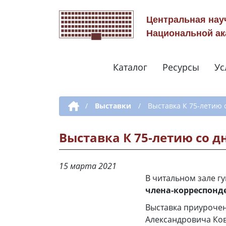
Центральная нау
Национальной ак
Каталог
Ресурсы
Ус
Дополнительная навигация
/
Выставки
/
Выставка К 75-летию 
Выставка К 75-летию со д
15 марта 2021
В читальном зале г
члена-корреспонде
Выставка приурочен
Александровича Ков