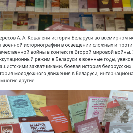
тересов А. А. Ковалени история Беларуси во всемирном 
ы военной историографии в освещении сложных и прот
ечественной войны в контексте Второй мировой войны.
 оккупационный режим в Беларуси в военные годы, увеко
фашистскими захватчиками, боевая история белорусских
тория молодежного движения в Беларуси, интернацион
многие другие.