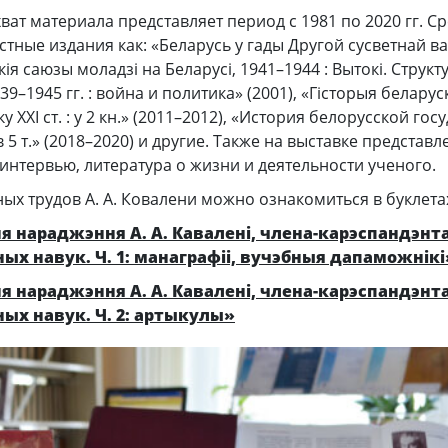
ат материала представляет период с 1981 по 2020 гг. С
стные издания как: «Беларусь у гады Другой сусветнай в
ія саюзы моладзі на Беларусі, 1941–1944 : Вытокі. Структ
939–1945 гг. : война и политика» (2001), «Гісторыя белару
ку XXI ст. : у 2 кн.» (2011–2012), «История белорусской го
в 5 т.» (2018–2020) и другие. Также на выставке представ
интервью, литература о жизни и деятельности ученого.
ых трудов А. А. Ковалени можно ознакомиться в буклета
ня нараджэння А. А. Кавалені, члена-карэспандэнта
ых навук. Ч. 1: манаграфіі, вучэбныя дапаможнікі
ня нараджэння А. А. Кавалені, члена-карэспандэнта
ых навук. Ч. 2: артыкулы»