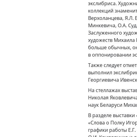
экслибриса. Художн
коллекций знамениты
Верхоланцева, Я.Л. 
Минкевича, О.А. Су
Заслуженного худож
художеств Михаила 
больше обычных, он
в оппонировании эс
Также следует отме
выполнил экслибрис
Георгиевича Ивенск
На стеллажах выста
Николая Яковлевича
наук Беларуси Мих
В разделе выставки
«Слова о Полку Иго
графики работы Е.Г.