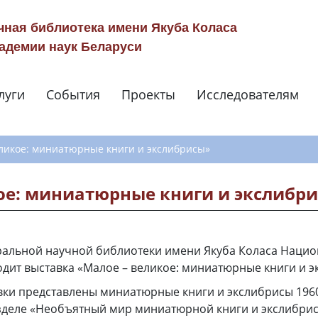
чная библиотека имени Якуба Коласа
адемии наук Беларуси
луги
События
Проекты
Исследователям
Навигация по сай
еликое: миниатюрные книги и экслибрисы»
ое: миниатюрные книги и экслибр
ральной научной библиотеки имени Якуба Коласа Наци
одит выставка «Малое – великое: миниатюрные книги и э
вки представлены миниатюрные книги и экслибрисы 1960–
зделе «Необъятный мир миниатюрной книги и экслибри