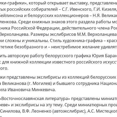
ики-графики», который открывает выставку, представлен
х российских собирателей – С.Г. Ивенского, Г.И. Кизеля,
Бейлинсона и белорусских коллекционеров – Н.Я. Велика
дленкова. Среди книжных знаков этого раздела работы м
ника Российской Федерации, действительного члена Ро
Верхоланцева. Размеры экслибрисов М.М. Верхоланцева
и сложны и уникальны. Стиль художника-графика – крас
тетике безобразного и – неистребимое желание удивлят
тить авторскую работу белорусского графика Юрия Бара
 для книжной коллекции известного российского искус
ого.
вки представлены экслибрисы из коллекций белорусских
 Великанова (г. Могилев) и бывшего сотрудника Нацио
аила Ивановича Минкевича.
 «Восточнославянская литература» представлены миниа
реве» и экслибрисы на эту тему. Среди миниатюрных пр
 Синилова, В.Ф. Леоненко (автоэкслибрис), А.С. Мистецко