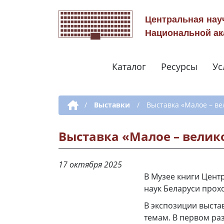
Центральная нау
Национальной ак
Каталог
Ресурсы
Ус
Дополнительная навигация
/
Выставки
/
Выставка «Малое – в
Выставка «Малое – велик
17 октября 2025
В Музее книги Цент
наук Беларуси прох
В экспозиции выста
темам. В первом ра