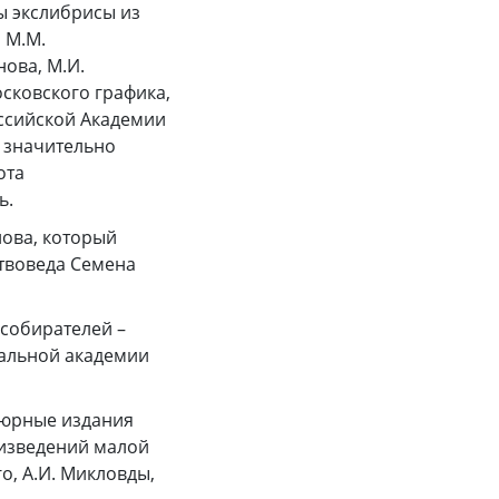
ы экслибрисы из
 М.М.
нова, М.И.
осковского графика,
ссийской Академии
 значительно
ота
ь.
нова, который
ствоведа Семена
 собирателей –
нальной академии
тюрные издания
оизведений малой
го, А.И. Микловды,