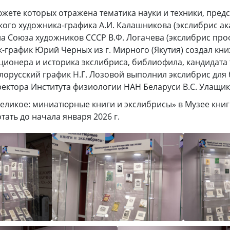
южете которых отражена тематика науки и техники, пре
кого художника-графика А.И. Калашникова (экслибрис ак
на Союза художников СССР В.Ф. Логачева (экслибрис про
-график Юрий Черных из г. Мирного (Якутия) создал кн
ционера и историка экслибриса, библиофила, кандидата 
елорусский график Н.Г. Лозовой выполнил экслибрис для
ректора Института физиологии НАН Беларуси В.С. Улащик
великое: миниатюрные книги и экслибрисы» в Музее кни
тать до начала января 2026 г.