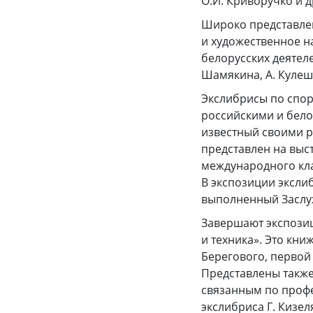
О.И. Криворучко и д
Широко представлен
и художественное н
белорусских деятелей
Шамякина, А. Кулешо
Экслибрисы по спор
российскими и бело
известный своими р
представлен на выст
международного кла
В экспозиции эксли
выполненный Заслу
Завершают экспозиц
и техника». Это кни
Берегового, первой
Представлены также
связанным по профе
экслибриса Г. Кизе