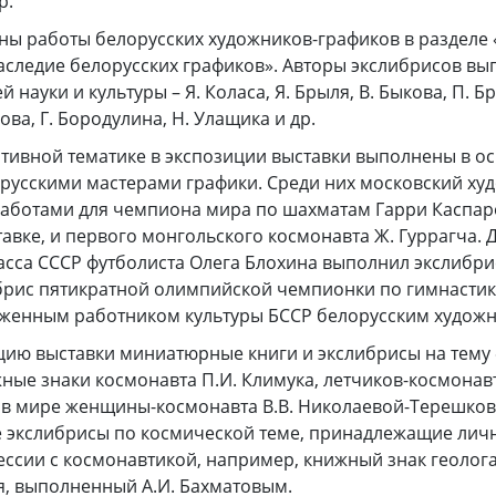
р.
ы работы белорусских художников-графиков в разделе
аследие белорусских графиков». Авторы экслибрисов вы
 науки и культуры – Я. Коласа, Я. Брыля, В. Быкова, П. Бр
ва, Г. Бородулина, Н. Улащика и др.
тивной тематике в экспозиции выставки выполнены в о
русскими мастерами графики. Среди них московский ху
аботами для чемпиона мира по шахматам Гарри Каспаро
авке, и первого монгольского космонавта Ж. Гуррагча. 
сса СССР футболиста Олега Блохина выполнил экслибрис
брис пятикратной олимпийской чемпионки по гимнастик
женным работником культуры БССР белорусским художн
ию выставки миниатюрные книги и экслибрисы на тему 
жные знаки космонавта П.И. Климука, летчиков-космонавто
 в мире женщины-космонавта В.В. Николаевой-Терешков
 экслибрисы по космической теме, принадлежащие личн
ссии с космонавтикой, например, книжный знак геолог
ля, выполненный А.И. Бахматовым.