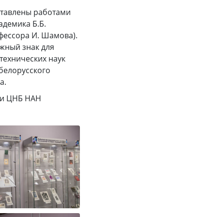
дставлены работами
адемика Б.Б.
фессора И. Шамова).
ижный знак для
технических наук
 белорусского
а.
ги ЦНБ НАН