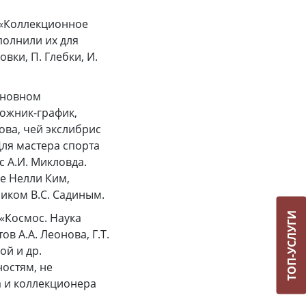
 «Коллекционное
полнили их для
овки, П. Глебки, И.
сновном
дожник-график,
ва, чей экслибрис
Для мастера спорта
 А.И. Микловда.
е Нелли Ким,
иком В.С. Садиным.
ТОП-УСЛУГИ
«Космос. Наука
в А.А. Леонова, Г.Т.
ой и др.
остям, не
а и коллекционера