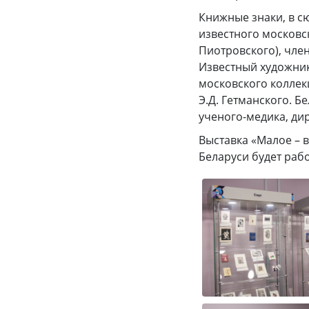
Книжные знаки, в с
известного московс
Пиотровского), чле
Известный художник
московского коллек
Э.Д. Гетманского. Б
ученого-медика, ди
Выставка «Малое – 
Беларуси будет рабо