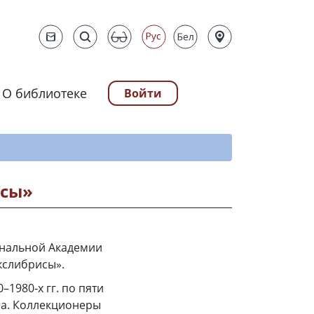
О библиотеке
Войти
ту
исы»
ональной Академии
кслибрисы».
1980‑х гг. по пяти
са. Коллекционеры