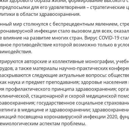
жки здорового образа жизни, формирование высокого с
 предпосылки для его удовлетворения – стратегические 
литики в области здравоохранения.
енный мир столкнулся с беспрецедентным явлением, ст
ронавирусной инфекции стало вызовом для всех, оказа
е влияние на развитие многих стран. Вирус COVID-19 ста
вное противодействие которой возможно только в усло
аимодействия.
трируются авторские и коллективные монографии, учеб
рудов, а также материалы научно-практических конфере
 раскрываются следующие актуальные вопросы: обществ
как наука и предмет преподавания; здоровье населения 
ия профилактического принципа здравоохранения; орг
клинической, стационарной и скорой медицинской пом
авоохранения; государственное социальное страхован
етинга в медицине и здравоохранении; здравоохранен
бликаций посвящена коронавирусной инфекции 2020, фу
демиологическим аспектам проблемы.