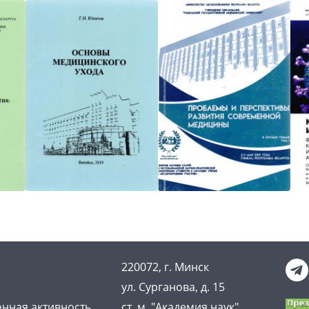
220072, г. Минск
ул. Сурганова, д. 15
нная активность
ст. м. "Академия наук"