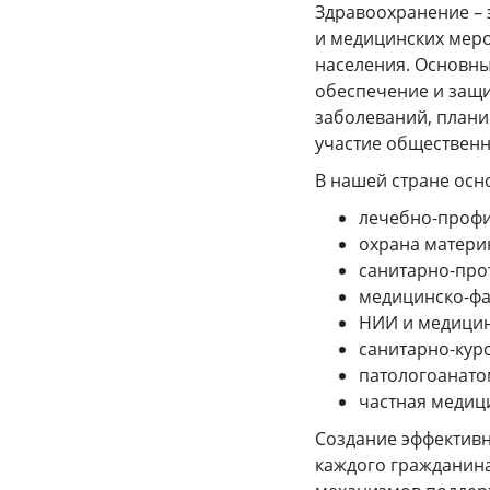
Здравоохранение – 
и медицинских мер
населения. Основны
обеспечение и защи
заболеваний, плани
участие общественн
В нашей стране осн
лечебно-профил
охрана материн
санитарно-про
медицинско-фа
НИИ и медицин
санитарно-кур
патологоанато
частная медиц
Создание эффективн
каждого гражданина