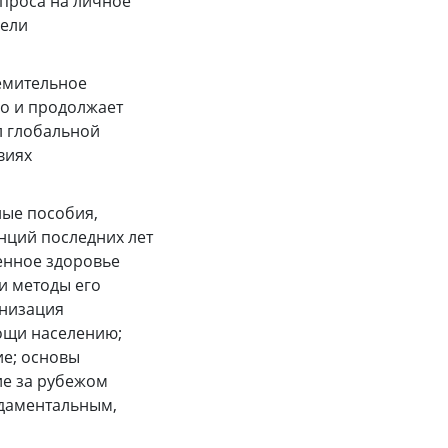
проса на личное
цели
ремительное
ло и продолжает
л глобальной
виях
ные пособия,
нций последних лет
енное здоровье
и методы его
анизация
ощи населению;
ие; основы
ие за рубежом
ндаментальным,