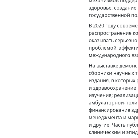
механизмов поддер
здоровье, создание
государственной по
В 2020 году соврем
распространение ко
оказывать серьезно
проблемой, эффекти
международного вз
На выставке демонс
сборники научных т
издания, в которых
и здравоохранение 
изучения; реализац
амбулаторной-поли
финансирование здр
менеджмента и марк
и другие. Часть пу
клиническим и эпи