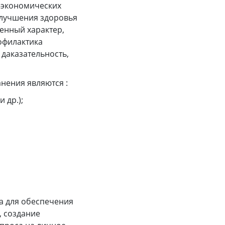
о-экономических
улучшения здоровья
енный характер,
офилактика
даказательность,
нения являются :
 др.);
а для обеспечения
, создание