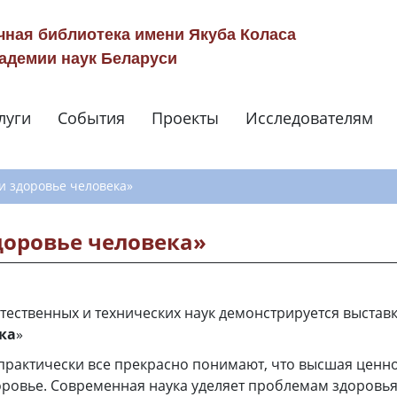
чная библиотека имени Якуба Коласа
адемии наук Беларуси
луги
События
Проекты
Исследователям
Навигация по сай
и здоровье человека»
доровье человека»
тественных и технических наук демонстрируется выставк
ка
»
практически все прекрасно понимают, что высшая ценно
доровье. Современная наука уделяет проблемам здоровь