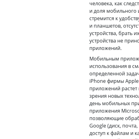
человека, как следс
и доля мобильного 
стремится к удобст
и планшетов, отсут
устройства, брать и
устройства не прин
приложений.
Мобильным приложе
использования в см
определенной зада
iPhone фирмы Apple
приложений растет 
зрения новых техно
день мобильных при
приложения Microsof
позволяющие обраб
Google (диск, почта
доступ к файлам и 