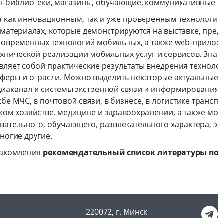
-библиотеки, магазины, обучающие, коммуникативные п
 как инновационным, так и уже проверенным технолог
 материалах, которые демонстрируются на выставке, пре
овременных технологий мобильных, а также web-прило
хнической реализации мобильных услуг и сервисов. Зна
вляет собой практические результаты внедрения техно
сферы и отрасли. Можно выделить некоторые актуальны
иаканал и системы экстренной связи и информировани
е МЧС, в почтовой связи, в бизнесе, в логистике трансп
ком хозяйстве, медицине и здравоохранении, а также м
ательного, обучающего, развлекательного характера, 
ногие другие.
накомления
рекомендательный список литературы по
220072, г. Минск