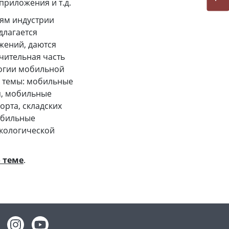
риложения и т.д.
иям индустрии
длагается
жений, даются
чительная часть
логии мобильной
е темы: мобильные
я, мобильные
орта, складских
обильные
экологической
 теме
.