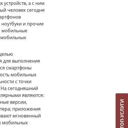
 устройств, а с ним
ый человек сегодня
мартфонов
» ноутбуки и прочие
е, мобильные
– мобильных
целью
я для выполнения
тся смартфоны
мость мобильных
ности с точки
. На сегодняшний
улярными являются:
ТОП-УСЛУГИ
ьные версии,
тера; приложения
ечивают мгновенный
их мобильных