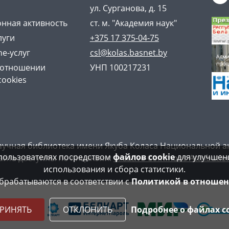
ул. Сурганова, д. 15
нная активность
ст. м. "Академия наук"
луги
+375 17 375-04-75
ne-услуг
csl@kolas.basnet.by
 отношении
УНП 100217231
cookies
аучная библиотека имени Якуба Коласа Национальной а
пользователях посредством
файлов cookie
для улучшени
айта доступны по лицензии:
Creative Commons Attribution
использования и сбора статистики.
рабатываются в соответствии с
Политикой в отношен
РИНЯТЬ
ОТКЛОНИТЬ
Подробнее о файлах c