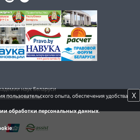
кадемии наук Беларуси
X
я пользовательского опыта, обеспечения удобства
 4.0 International
ии обработки персональных данных
.
ookie