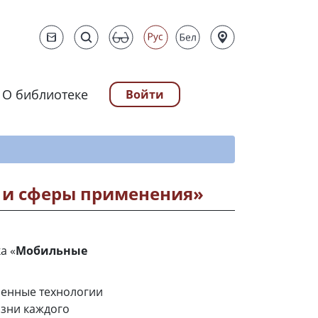
О библиотеке
Войти
ту
 и сферы применения»
а «
Мобильные
менные технологии
изни каждого