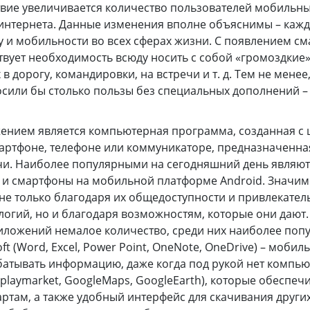
твие увеличивается количество пользователей мобильных
интернета. Данные изменения вполне объяснимы – кажд
ву и мобильности во всех сферах жизни. С появлением с
ствует необходимость всюду носить с собой «громоздкие
х в дорогу, командировки, на встречи и т. д. Тем не мене
осили бы столько пользы без специальных дополнений 
нием является компьютерная программа, созданная с 
артфоне, телефоне или коммуникаторе, предназначенна
чи. Наиболее популярными на сегодняшний день являю
 и смартфоны на мобильной платформе Android. Значи
не только благодаря их общедоступности и привлекатель
логий, но и благодаря возможностям, которые они дают
ложений немалое количество, среди них наиболее поп
t (Word, Excel, Power Point, OneNote, OneDrive) – мобил
атывать информацию, даже когда под рукой нет компью
, playmarket, GoogleMaps, GoogleEarth), которые обесп
картам, а также удобный интерфейс для скачивания друг