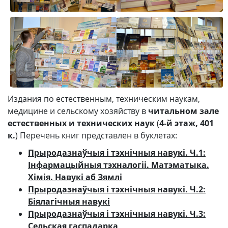
Издания по естественным, техническим наукам,
медицине и сельскому хозяйству в
читальном зале
естественных и технических наук
(
4‑й этаж, 401
к.
) Перечень книг представлен в буклетах:
Прыродазнаўчыя і тэхнічныя навукі. Ч.1:
Інфармацыйныя тэхналогіі. Матэматыка.
Хімія. Навукі аб Зямлі
Прыродазнаўчыя і тэхнічныя навукі. Ч.2:
Біялагічныя навукі
Прыродазнаўчыя і тэхнічныя навукі. Ч.3:
Сельская гаспадарка