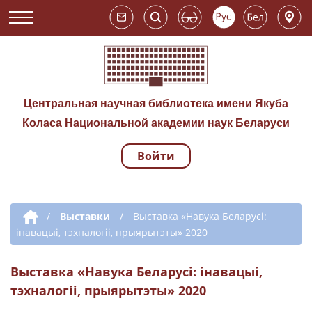
Центральная научная библиотека имени Якуба
Коласа Национальной академии наук Беларуси
Войти
Навигация по сай
Дополнительная навигация
/
Выставки
/
Выставка «Навука Беларусі:
інавацыі, тэхналогіі, прыярытэты» 2020
Выставка «Навука Беларусі: інавацыі,
тэхналогіі, прыярытэты» 2020