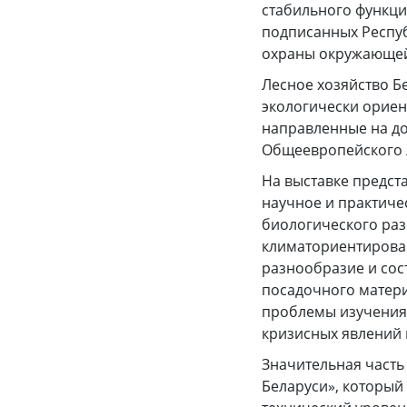
стабильного функци
подписанных Респуб
охраны окружающей
Лесное хозяйство Б
экологически ориен
направленные на до
Общеевропейского л
На выставке предст
научное и практиче
биологического раз
климаториентирован
разнообразие и сос
посадочного матери
проблемы изучения
кризисных явлений 
Значительная часть
Беларуси», который