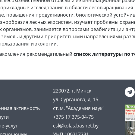
ь лесохозяйственной отрасли и ее инновационное разви
прикладные исследования в области лесовыращивания н
е, повышения продуктивности, биологической устойчив
знообразия лесных экосистем, изучает проблемы охран
х организмов, занимается вопросами реабилитации ан
 земель и другими приоритетными направлениями разв
пользования и экологии.
накомления рекомендательный
список литературы по 
220072, г. Минск
ул. Сурганова, д. 15
нная активность
ст. м. "Академия наук"
луги
+375 17 375-04-75
ne-услуг
csl@kolas.basnet.by
 отношении
УНП 100217231