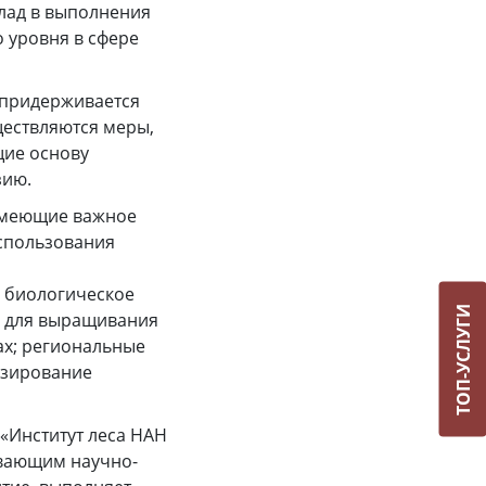
клад в выполнения
 уровня в сфере
 придерживается
ществляются меры,
щие основу
зию.
 имеющие важное
использования
; биологическое
ТОП-УСЛУГИ
и для выращивания
ах; региональные
озирование
«Институт леса НАН
ивающим научно-