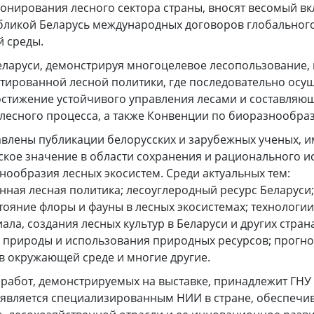
онирования лесного сектора страны, вносят весомый в
ликой Беларусь международных договоров глобального
 среды.
еларуси, демонстрируя многоцелевое лесопользование,
тированной лесной политики, где последовательно осу
стижение устойчивого управления лесами и составляю
есного процесса, а также Конвенции по биоразнообра
авлены публикации белорусских и зарубежных ученых,
ское значение в области сохранения и рационального 
нообразия лесных экосистем. Среди актуальных тем:
ная лесная политика; лесоуглеродный ресурс Беларуси
тояние флоры и фауны в лесных экосистемах; технологи
ала, создания лесных культур в Беларуси и других стран
 природы и использования природных ресурсов; прогн
в окружающей среде и многие другие.
 работ, демонстрируемых на выставке, принадлежит ГНУ 
 является специализированным НИИ в стране, обеспеч