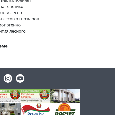
тие, выполняет
а генетико-
ости лесов
ы лесов от пожаров
тропогенно
ития лесного
теме