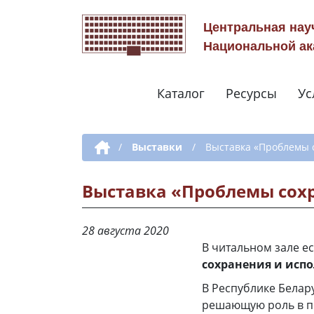
Центральная нау
Национальной ак
Каталог
Ресурсы
Ус
Дополнительная навигация
/
Выставки
/
Выставка «Проблемы 
Выставка «Проблемы сохр
28 августа 2020
В читальном зале ес
сохранения и исп
В Республике Белару
решающую роль в п