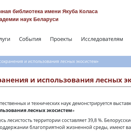
чная библиотека имени Якуба Коласа
адемии наук Беларуси
луги
События
Проекты
Исследователям
Навигация по сай
сохранения и использования лесных экосистем»
анения и использования лесных э
тественных и технических наук демонстрируется выставк
ользования лесных экосистем
»
сь лесистость территории составляет 39,8 %. Белорусски
оддержании благоприятной жизненной среды, имеют ва