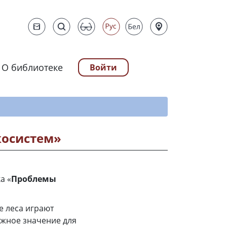
О библиотеке
Войти
ту
косистем»
а «
Проблемы
е леса играют
жное значение для