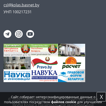
csl@kolas.basnet.by
УНП 100217231
X
Сайт собирает неперсонифицированные данные о
© 2026 Центральная научная библиотека имени
пользователях посредством
файлов cookie
для улучшения
Якуба Коласа Национальной академии наук