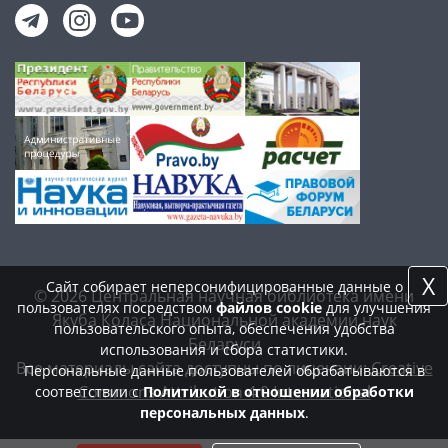
X
Сайт собирает неперсонифицированные данные о
© 2026 Центральная научная библиотека имени
пользователях посредством
файлов cookie
для улучшения
Якуба Коласа Национальной академии наук
пользовательского опыта, обеспечения удобства
Беларуси
использования и сбора статистики.
Все материалы сайта доступны по лицензии:
Creative
Персональные данные пользователей обрабатываются в
Commons Attribution 4.0 International
соответствии с
Политикой в отношении обработки
персональных данных
.