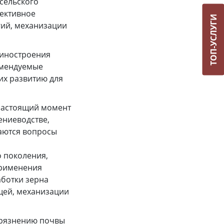
сельского
ективное
ТОП-УСЛУГИ
гий, механизации
шиностроения
омендуемые
их развитию для
настоящий момент
ениеводстве,
аются вопросы
 поколения,
применения
аботки зерна
ощей, механизации
грязнению почвы