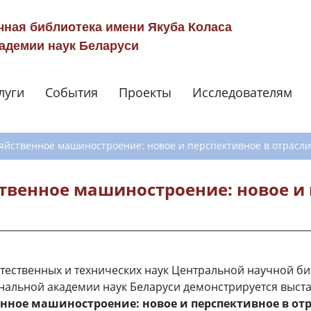
чная библиотека имени Якуба Коласа
адемии наук Беларуси
луги
События
Проекты
Исследователям
Навигация по сай
яйственное машиностроение: новое и перспективное в отрасли
твенное машиностроение: новое и
стественных и технических наук Центральной научной б
нальной академии наук Беларуси демонстрируется выст
нное машиностроение: новое и перспективное в от