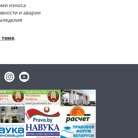
ами износа
вности и аварии
емледелия
 теме
.