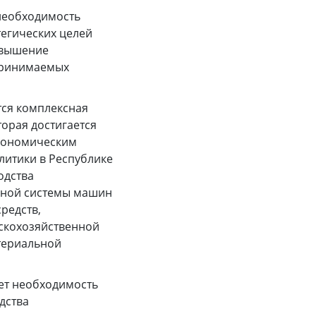
необходимость
егических целей
овышение
принимаемых
тся комплексная
орая достигается
экономическим
литики в Республике
одства
вной системы машин
редств,
скохозяйственной
атериальной
яет необходимость
дства