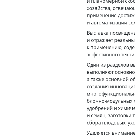
и планомерной ско
хозяйства, отвеча
применение достиже
и автоматизации се
Выставка посвящен
и отражает реальн
к применению, соде
эффективного техни
Один из разделов 
выполняют основной
а также основной о
создания инновацио
многофункциональн
блочно-модульных 
удобрений и химиче
и семян, заготовки 
сбора плодовых, ухо
Уделяется внимани