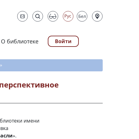
О библиотеке
Войти
ту
»
 перспективное
иблиотеки имени
авка
расли
».