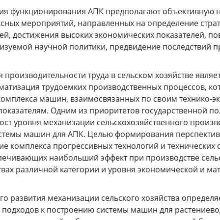
ия функционирования АПК предполагают объективную 
сных мероприятий, направленных на определение страт
лей, достижения высоких экономических показателей, п
лизуемой научной политики, предвидение последствий 
производительности труда в сельском хозяйстве являе
матизация трудоемких производственных процессов, кот
комплекса машин, взаимосвязанных по своим технико-
показателям. Одним из приоритетов государственной по
рост уровня механизации сельскохозяйственного произв
стемы машин для АПК. Целью формирования перспекти
ие комплекса прогрессивных технологий и технических с
печивающих наибольший эффект при производстве сель
твах различной категории и уровня экономической и м
го развития механизации сельского хозяйства определ
 подходов к построению системы машин для растениево