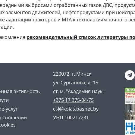
вредными выбросами отработанных газов ДВС, продукт
х элементов движителей, нефтепродуктами при неиспра
кже адаптации тракторов и МТА к технологиям точного з
гации.
накомления
рекомендательный список литературы по
220072, г. Минск
ул. Сурганова, д. 15
нная активность
ст. м. "Академия наук"
луги
+375 17 375-04-75
ne-услуг
csl@kolas.basnet.by
 отношении
УНП 100217231
cookies