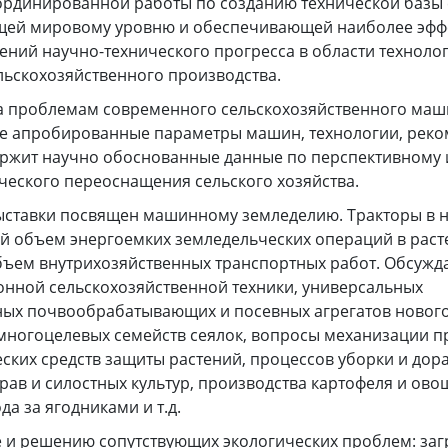
ординированной работы по созданию технической базы 
ющей мировому уровню и обеспечивающей наиболее эфф
ний научно-технического прогресса в области техноло
льскохозяйственного производства.
а проблемам современного сельскохозяйственного ма
ые апробированные параметры машин, технологии, рек
ржит научно обоснованные данные по перспективному 
ческого переоснащения сельского хозяйства.
выставки посвящен машинному земледелию. Тракторы в 
 объем энергоемких земледельческих операций в раст
бъем внутрихозяйственных транспортных работ. Обсужд
нной сельскохозяйственной техники, универсальных
ых почвообрабатывающих и посевных агрегатов нового
многоцелевых семейств сеялок, вопросы механизации 
ских средств защиты растений, процессов уборки и дор
трав и силостных культур, производства картофеля и ов
да за ягодниками и т.д.
е и решению сопутствующих экологических проблем: за