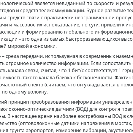
ологической является невиданный по скорости и резул
етодов и средств телекоммуникаций. Бурное развитие т
м и средств связи с практически неограниченной пропу
ачи и массовое их использование, по сути, привели к 
еволюции и формированию глобального информационно
икации – это одна из самых быстроразвивающихся выс
лей мировой экономики.
 – среда передачи, используемая в современных наземны
ть огромное количество информации. Если сопоставить 
ть канала связи, считая, что 1 бит/с соответствует 1 гер
о емкость такого канала близка к бесконечности. Фактиче
астотный спектр (считаем, что он укладывается в полосу
 по одному волокну.
кий принцип преобразования информации универсален: 
волоконно-оптические датчики (ВОД) для контроля пра
ы. В настоящее время наиболее востребованы ВОД в сл
ельство (оптоволоконные датчики напряжения в мостах, 
я грунта аэропортов, измерение вибраций, акустических