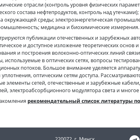
мические отрасли (контроль уровня физических парамет
ского состава нефтепродуктов, контроль над утечками);
на окружающей среды; электроэнергетическая промышле
ромышленность; медицина и биохимические измерения.
трируются публикации отечественных и зарубежных авто
тическое и доступное изложение теоретических основ и
вания и построения волоконно-оптических линий связи
, используемые в оптических сетях, вопросы тестирова
ионных потоков. Большое внимание уделяется аппарат
 уплотнения, оптическим сетям доступа. Рассматривают
ые элементы сетей, отечественные и зарубежные кабел
лей, электроабсорбционного модулятора света и многое 
накомления
рекомендательный список литературы по
220072, г. Минск