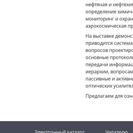
нефтяная и нефтехи
определение химиче
мониторинг и охра
аэрокосмическая п
На выставке демонс
приводится система
вопросов проектиро
основные протоколы
передачи информац
иерархии, вопросам
пассивные и активн
оптических усилите
Предлагаем для оз
Электронный каталог
Читателю