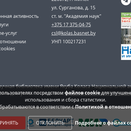
ул. Сурганова, д. 15
нная активность
ст. м. "Академия наук"
луги
+375 17 375-04-75
ne-услуг
csl@kolas.basnet.by
 отношении
УНП 100217231
cookies
аучная библиотека имени Якуба Коласа Национальной а
пользователях посредством
файлов cookie
для улучшени
айта доступны по лицензии:
Creative Commons Attribution
использования и сбора статистики.
рабатываются в соответствии с
Политикой в отношен
РИНЯТЬ
ОТКЛОНИТЬ
Подробнее о файлах c