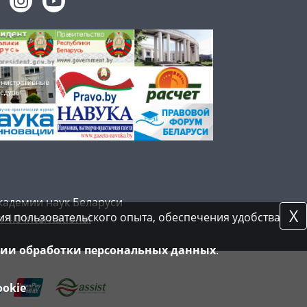
кадемии наук Беларуси
X
я пользовательского опыта, обеспечения удобства
 4.0 International
ии обработки персональных данных
.
ookie