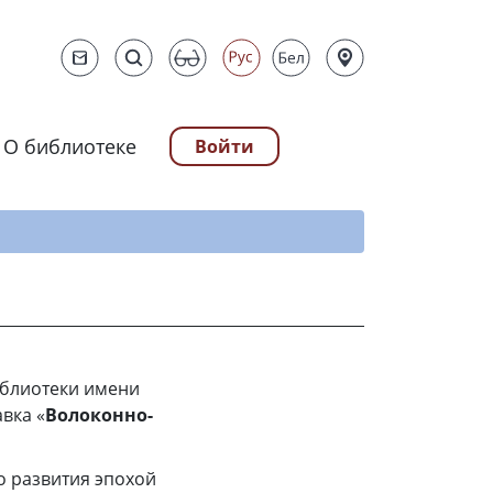
О библиотеке
Войти
ту
иблиотеки имени
вка «
Волоконно-
о развития эпохой