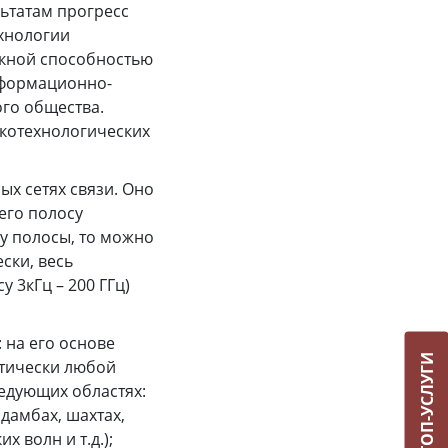
ьтатам прогресс
ехнологии
скной способностью
информационно-
го общества.
окотехнологических
х сетях связи. Оно
его полосу
цу полосы, то можно
ски, весь
 3кГц – 200 ГГц)
на его основе
ТОП-УСЛУГИ
ктически любой
едующих областях:
дамбах, шахтах,
 волн и т.д.);