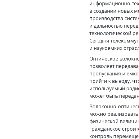
информационно-техн
в создании новых м
производства систе
и дальностью перед
технологической р
Сегодня телекоммун
и наукоемких отрас
Оптическое волокно
позволяет передава
пропускания и емкос
прийти к выводу, чт
используемый радиоч
может быть передан
Волоконно-оптичес
можно реализовать 
физической величин
гражданское строит
контроль перемещени