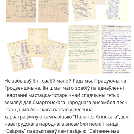
Не забываў ён і сваёй малой Радзімы. Працуючы на
Гродзеншчыне, ён шмат чаго зрабіў па аднаўленні
і вяртанні мастацка-гістарычнай спадчыны гэтых
земляў: для Смаргонскага народнага ансамбля песні
і танца імя Агінскага паставіў песенна-
харэаграфічную кампазіцыю “Паланез Агінскага”, для
навагрудскага народнага ансамбля песні і танца
“Свіцязь” падрыхтаваў кампазіцыю “Світанне над