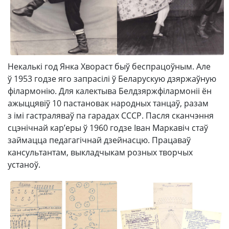
Некалькі год Янка Хвораст быў беспрацоўным. Але
ў 1953 годзе яго запрасілі ў Беларускую дзяржаўную
філармонію. Для калектыва Белдзяржфілармоніі ён
ажыццявіў 10 пастановак народных танцаў, разам
з імі гастраляваў па гарадах СССР. Пасля сканчэння
сцэнічнай кар’еры ў 1960 годзе Іван Маркавіч стаў
займацца педагагічнай дзейнасцю. Працаваў
кансультантам, выкладчыкам розных творчых
устаноў.