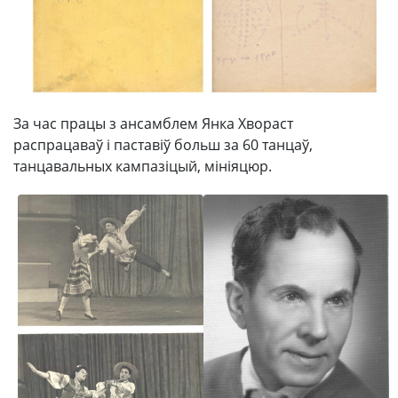
За час працы з ансамблем Янка Хвораст
распрацаваў і паставіў больш за 60 танцаў,
танцавальных кампазіцый, мініяцюр.