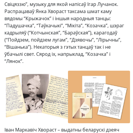
Свіцяззю”, музыку для якой напісаў Ігар Лучанок.
Распрацаваў Янка Хвораст таксама шмат каму
вядомы “Крыжачок” і іншыя народныя танцы:
“Падушачка”, “Таўкачыкі”, “Мікіта”, “Козачка”, шэраг
кадрыляў (“Котчынская”, “Бараўская”), карагодаў
(“Пойдзем, пойдзем лугам”, “Дзявочы”, “Лірычны”,
“Вішанька”). Некаторыя з гэтых танцаў так і не
ўбачылі свет. Сярод іх, напрыклад, “Козачка” і
“Лянок”.
Іван Маркавіч Хвораст – выдатны беларускі дзеяч