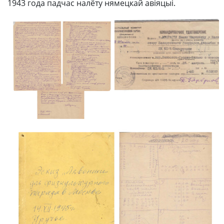
1943 года падчас налёту нямецкай авіяцыі.