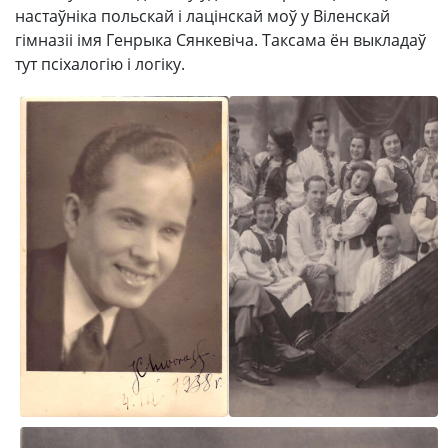
настаўніка польскай і лацінскай моў у Віленскай
гімназіі імя Генрыка Сянкевіча. Таксама ён выкладаў
тут псіхалогію і логіку.