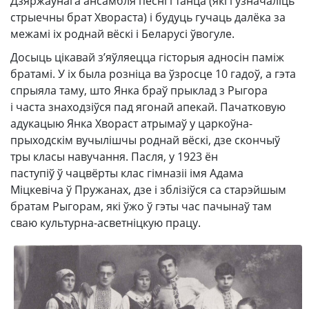
Дзяржаўнага ансамбля песні і танца (які і ўзначаліць
стрыечны брат Хвораста) і будуць гучаць далёка за
межамі іх роднай вёскі і Беларусі ўвогуле.
Досыць цікавай з’яўляецца гісторыя адносін паміж
братамі. У іх была розніца ва ўзросце 10 гадоў, а гэта
спрыяла таму, што Янка браў прыклад з Рыгора
і часта знаходзіўся пад ягонай апекай. Пачатковую
адукацыю Янка Хвораст атрымаў у царкоўна-
прыходскім вучылішчы роднай вёскі, дзе скончыў
тры класы навучання. Пасля, у 1923 ён
паступіў ў чацвёрты клас гімназіі імя Адама
Міцкевіча ў Пружанах, дзе і зблізіўся са старэйшым
братам Рыгорам, які ўжо ў гэты час пачынаў там
сваю культурна-асветніцкую працу.