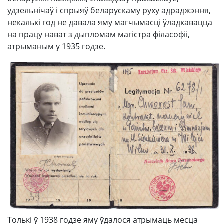
удзельнічаў і спрыяў беларускаму руху адраджэння,
некалькі год не давала яму магчымасці ўладкавацца
на працу нават з дыпломам магістра філасофіі,
атрыманым у 1935 годзе.
Толькі ў 1938 годзе яму ўдалося атрымаць месца