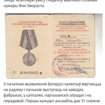
нумары Янкі Хвораста.
З пачаткам вызвалення Беларусі калектыў вяртаецца
на радзіму і пачынае выступаць на заводах,
фабрыках, у шпіталях, партызанскіх атрадах і на
перадавой. Першы канцэрт ансамбль дае 31 снежня