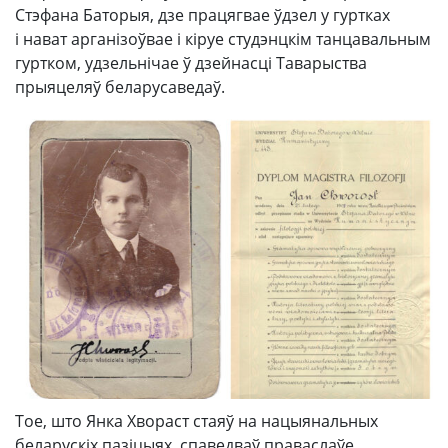
Стэфана Баторыя, дзе працягвае ўдзел у гуртках
і нават арганізоўвае і кіруе студэнцкім танцавальным
гуртком, удзельнічае ў дзейнасці Таварыства
прыяцеляў беларусаведаў.
Тое, што Янка Хвораст стаяў на нацыянальных
беларускіх пазіцыях, спаведваў праваслаўе,