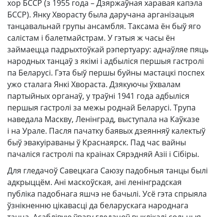
хор БССР (з 1955 года – Дзяржаўная харавая капэла
БССР). Янку Хворасту была даручана арганізацыя
танцавальнай групы ансамбля. Таксама ён быў яго
салістам і балетмайстрам. У гэтыя ж часы ён
займаецца падрыхтоўкай рэпертуару: аднаўляе пяць
народных танцаў з якімі і адбыліся першыя гастролі
па Беларусі. Гэта быў першы буйны мастацкі поспех
ужо сталага Янкі Хвораста. Дзякуючы ўхвалам
партыйных органаў, у траўні 1941 года адбыліся
першыя гастролі за межы роднай Беларусі. Трупа
наведала Маскву, Ленінград, выступала на Каўказе
і на Урале. Пасля пачатку баявых дзеянняў калектыў
быў эвакуіраваны ў Краснаярск. Пад час вайны
пачаліся гастролі па краінах Сярэдняй Азіі і Сібіры.
Для гледачоў Савецкага Саюзу падобныя танцы былі
адкрыццём. Ані маскоўская, ані ленінградская
публіка падобнага яшчэ не бачылі. Усё гэта спрыяла
ўзнікненню цікавасці да беларускага народнага
танца. Асаблівую ўвагу гледачоў выклікалі сольныя