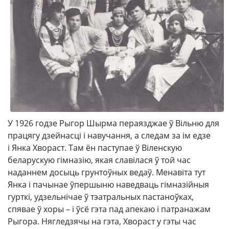
У 1926 годзе Рыгор Шырма пераязджае ў Вільню для
працягу дзейнасці і навучання, а следам за ім едзе
і Янка Хвораст. Там ён паступае ў Віленскую
беларускую гімназію, якая славілася ў той час
наданнем досыць грунтоўных ведаў. Менавіта тут
Янка і пачынае ўпершыню наведваць гімназійныя
гурткі, удзельнічае ў тэатральных пастаноўках,
спявае ў хоры – і ўсё гэта пад апекаю і патранажам
Рыгора. Нягледзячы на гэта, Хвораст у гэты час