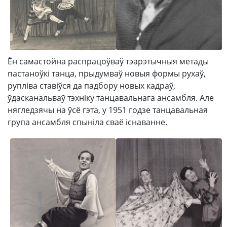
Ён самастойна распрацоўваў тэарэтычныя метады
пастаноўкі танца, прыдумваў новыя формы рухаў,
рупліва ставіўся да падбору новых кадраў,
ўдасканальваў тэхніку танцавальнага ансамбля. Але
нягледзячы на ўсё гэта, у 1951 годзе танцавальная
група ансамбля спыніла сваё існаванне.