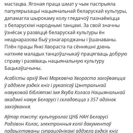
мастацва. Ягоная праца шмат у чым паспрыяла
папулярызацыі нацыянальнай беларускай культуры,
дапамагла шырокаму колу гледачоў пазнаёміцца
з беларускімі народнымі танцамі. За свой значны
ўзнёсак у развіццё беларускай культуры ён
неаднаразова быў узнагароджаны і ўшанаваны.
Плён працы Янкі Хвораста па сённяшні дзень
натхняе маладых танцоўшчыкаў працягваць добрую
справу і развіваць нацыянальную культуру
Бацькаўшчыны.
Асабісты архіў Янкі Маркавіча Хвораста захоўваецца
ў аддзеле рэдкіх кніг і рукапісаў Цэнтральнай
навуковай бібліятэкі імя Якуба Коласа Нацыянальнай
акадэміі навук Беларусі і складаецца з 357 адзінак
захоўвання.
Аўтар тэксту: культуролаг ЦНБ НАН Беларусі
Радзівон Колас, электронныя копіі дакументаў
падрыхтаваны супрацоўнікамі аддзела рэдкіх кніг