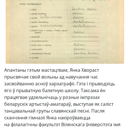
Апантаны гэтым мастацтвам, Янка Хвораст
прысвячае свой вольны ад навучання час
засвойванню асноў харэаграфіі. Гэта і прыводзіць
яго ў прыватную балетную школу. Таксама ён
працягвае удзельнічаць у розных імпрэзах
беларускіх артыстаў-аматараў, выступае як саліст
танцавальнай групы славянскай песні. Пасля
сканчэння гімназіі Янка накіроўваецца
на філалагічны факультэт Віленскага ўніверсітэта імя