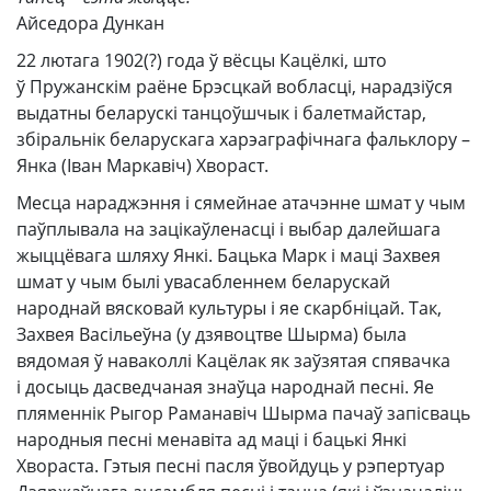
Айседора Дункан
22 лютага 1902(?) года ў вёсцы Кацёлкі, што
ў Пружанскім раёне Брэсцкай вобласці, нарадзіўся
выдатны беларускі танцоўшчык і балетмайстар,
збіральнік беларускага харэаграфічнага фальклору –
Янка (Іван Маркавіч) Хвораст.
Месца нараджэння і сямейнае атачэнне шмат у чым
паўплывала на зацікаўленасці і выбар далейшага
жыццёвага шляху Янкі. Бацька Марк і маці Захвея
шмат у чым былі увасабленнем беларускай
народнай вясковай культуры і яе скарбніцай. Так,
Захвея Васільеўна (у дзявоцтве Шырма) была
вядомая ў наваколлі Кацёлак як заўзятая спявачка
і досыць дасведчаная знаўца народнай песні. Яе
пляменнік Рыгор Раманавіч Шырма пачаў запісваць
народныя песні менавіта ад маці і бацькі Янкі
Хвораста. Гэтыя песні пасля ўвойдуць у рэпертуар