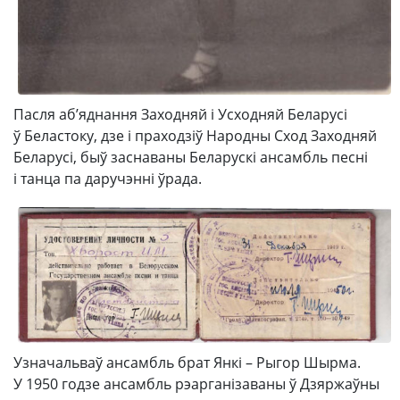
Пасля аб’яднання Заходняй і Усходняй Беларусі
ў Беластоку, дзе і праходзіў Народны Сход Заходняй
Беларусі, быў заснаваны Беларускі ансамбль песні
і танца па даручэнні ўрада.
Узначальваў ансамбль брат Янкі – Рыгор Шырма.
У 1950 годзе ансамбль рэарганізаваны ў Дзяржаўны