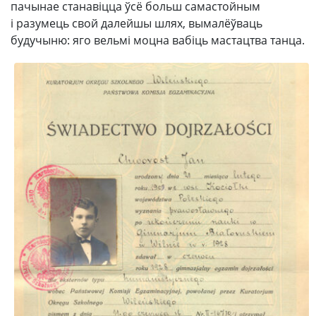
пачынае станавіцца ўсё больш самастойным
і разумець свой далейшы шлях, вымалёўваць
будучыню: яго вельмі моцна вабіць мастацтва танца.