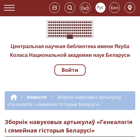
Центральная научная библиотека имени Якуба
Коласа Национальной академии наук Беларуси
Войти
Навигация по сай
Дополнительная навигация
/
Новости
/
Зборнік навуковых артыкулаў
«Генеалогія і сямейная гісторыя Беларусі»
Зборнік навуковых артыкулаў «Генеалогія
і сямейная гісторыя Беларусі»