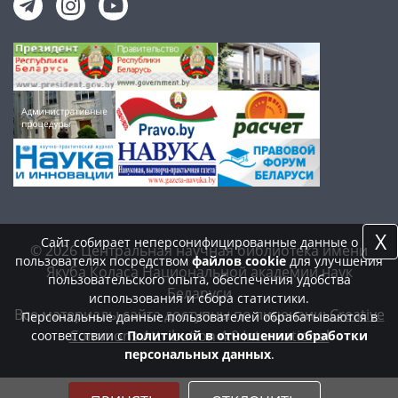
X
Сайт собирает неперсонифицированные данные о
© 2026 Центральная научная библиотека имени
пользователях посредством
файлов cookie
для улучшения
Якуба Коласа Национальной академии наук
пользовательского опыта, обеспечения удобства
Беларуси
использования и сбора статистики.
Все материалы сайта доступны по лицензии:
Creative
Персональные данные пользователей обрабатываются в
Commons Attribution 4.0 International
соответствии с
Политикой в отношении обработки
персональных данных
.