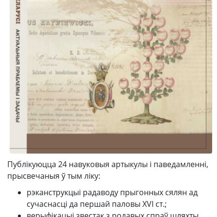
Публікуюцца 24 навуковыя артыкулы і паведамленні,
прысвечаныя ў тым ліку:
рэканструкцыі радаводу прыгонных сялян ад
сучаснасці да першай паловы XVI ст.;
верыфікацыі звестак з родавых спраў шляхты