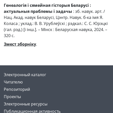
Генеалогія і сямейная гісторыя Беларусі :
актуальныя праблемы і задачы
: зб. навук. арт. /
Нац. Акад. навук Беларусі, Цэнтр. Навук. б‑ка імя Я.
Коласа ; уклад.: В. В. Урублеўскі ; рэдкал.: С. С. Юрэцкі
(гал. рэд.) [і інш.]. – Мінск : Беларуская навука, 2024. –
320 с.
Змест зборніку
.
Электронный каталог
Читателю
Репозиторий
Проекты
Электронные ресурсы
Публикационная активность