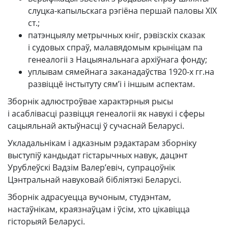
слуцка-капыльскага рэгіёна першай паловы ХІХ
ст.;
патэнцыялу метрычных кніг, рэвізскіх сказак
і судовых спраў, малавядомым крыніцам па
генеалогіі з Нацыянальнага архіўнага фонду;
уплывам сямейнага заканадаўства 1920‑х гг.на
развіццё інстытуту сям’і і іншым аспектам.
Зборнік адлюстроўвае характэрныя рысы
і асаблівасці развіцця генеалогіі як навукі і сферы
сацыяльнай актыўнасці ў сучаснай Беларусі.
Укладальнікам і адказным рэдактарам зборніку
выступіў кандыдат гістарычных навук, дацэнт
Урублеўскі Вадзім Валер’евіч, супрацоўнік
Цэнтральнай навуковай бібліятэкі Беларусі.
Зборнік адрасуецца вучоным, студэнтам,
настаўнікам, краязнаўцам і ўсім, хто цікавіцца
гісторыяй Беларусі.