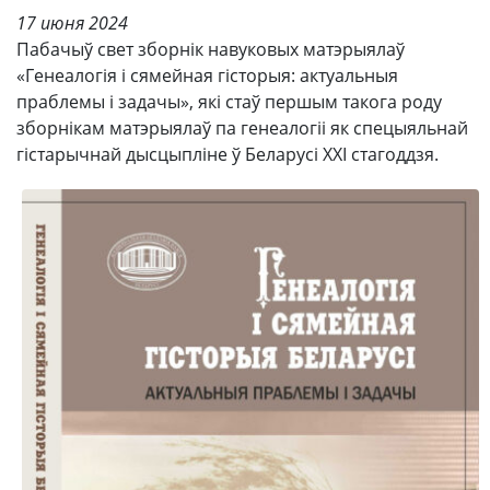
17 июня 2024
Пабачыў свет зборнік навуковых матэрыялаў
«Генеалогія і сямейная гісторыя: актуальныя
праблемы і задачы», які стаў першым такога роду
зборнікам матэрыялаў па генеалогіі як спецыяльнай
гістарычнай дысцыпліне ў Беларусі ХХІ стагоддзя.