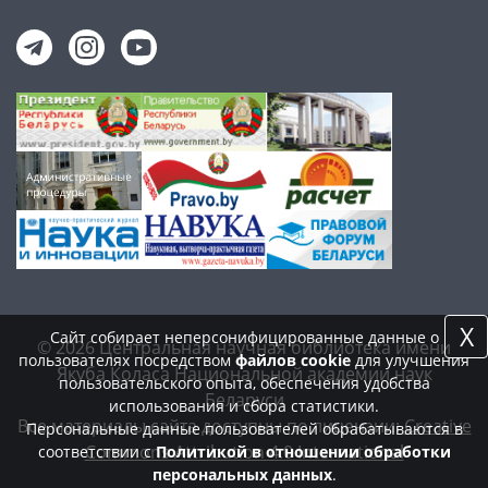
X
Сайт собирает неперсонифицированные данные о
© 2026 Центральная научная библиотека имени
пользователях посредством
файлов cookie
для улучшения
Якуба Коласа Национальной академии наук
пользовательского опыта, обеспечения удобства
Беларуси
использования и сбора статистики.
Все материалы сайта доступны по лицензии:
Creative
Персональные данные пользователей обрабатываются в
Commons Attribution 4.0 International
соответствии с
Политикой в отношении обработки
персональных данных
.