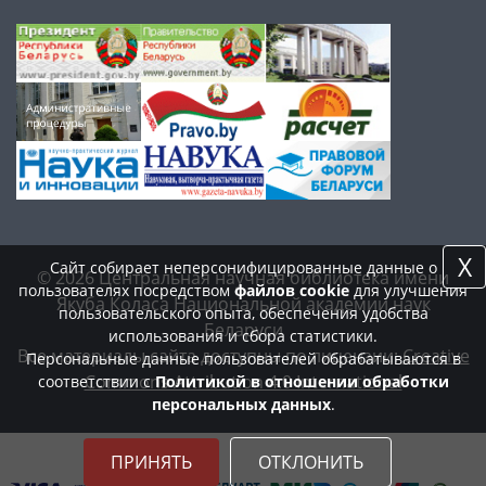
X
Сайт собирает неперсонифицированные данные о
© 2026 Центральная научная библиотека имени
пользователях посредством
файлов cookie
для улучшения
Якуба Коласа Национальной академии наук
пользовательского опыта, обеспечения удобства
Беларуси
использования и сбора статистики.
Все материалы сайта доступны по лицензии:
Creative
Персональные данные пользователей обрабатываются в
Commons Attribution 4.0 International
соответствии с
Политикой в отношении обработки
персональных данных
.
ПРИНЯТЬ
ОТКЛОНИТЬ