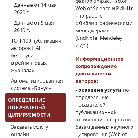
фактор (Impact Factor)
Данные от 14 мая
Web of Science и РИНЦ);
2020 г.
- по работе
Данные от 9 мая
с библиографическими
2019 г.
менеджерами
(EndNote, Mendeley
ТОП-100 публикаций
и др.).
авторов НАН
Беларуси
Информационное
в рейтинговых
сопровождение
журналах
деятельности
Автоматизированная
авторов:
система «Бонус»
-
оказание услуги
по
определению
ОПРЕДЕЛЕНИЕ
показателей
ПОКАЗАТЕЛЕЙ
публикационной
ЦИТИРУЕМОСТИ
активности авторов по
Заказать услугу
базам данных научного
онлайн
цитирования (Web of