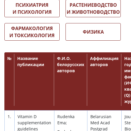
ПСИХИАТРИЯ
РАСТЕНИЕВОДСТВО
И ПСИХОЛОГИЯ
И ЖИВОТНОВОДСТВО
ФАРМАКОЛОГИЯ
ФИЗИКА
И ТОКСИКОЛОГИЯ
№
Название
Ф.И.О.
Аффилиация
На
публикации
белорусских
авторов
го
авторов
им
фа
(ИФ
кв
(Q)
жу
1.
Vitamin D
Rudenka
Belarusian
Jou
supplementation
Ema;
Med Acad
Ste
guidelines
Postgrad
Bio