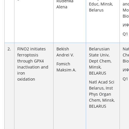
Rudenka
Educ, Minsk,
an
Alena
Belarus
Mo
Bio
ИФ
Q1
2.
FINO2 initiates
Bekish
Belarusian
Na
ferroptosis
Andrei V.
State Univ,
Ch
through GPX4
Dept Chem,
Bio
Fomich
inactivation and
Minsk,
Maksim A.
ИФ
iron
BELARUS
Q1
oxidation
Natl Acad Sci
Belarus, Inst
Phys Organ
Chem, Minsk,
BELARUS