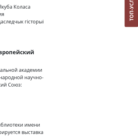
ТОП-УСЛУГИ
Якуба Коласа
ия
аследчык гісторыі
Европейский
нальной академии
ународной научно-
кий Союз:
иблиотеки имени
рируется выставка