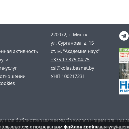
220072, г. Минск
ул. Сурганова, д. 15
нная активность
ст. м. "Академия наук"
луги
+375 17 375-04-75
ne-услуг
csl@kolas.basnet.by
 отношении
УНП 100217231
cookies
аучная библиотека имени Якуба Коласа Национальной а
пользователях посредством
файлов cookie
для улучшени
айта доступны по лицензии:
Creative Commons Attribution