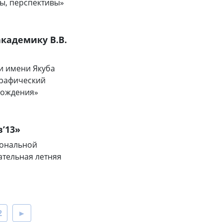
ы, перспективы»
кадемику В.В.
и имени Якуба
графический
 рождения»
’13»
иональной
ательная летняя
2
►