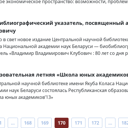
ое экономическое пространство: возможности, проблем
иблиографический указатель, посвященный а
овичу
 в свет новое издание Центральной научной библиотек
а Национальной академии наук Беларуси — биобиблио
тель «Владимир Владимирович Клубович : 80 лет со дня
зовательная летняя «Школа юных академиков
тральной научной библиотеке имени Якуба Коласа Нац
мии наук Беларуси состоялась Республиканская образов
а юных академиков’13»
1
…
168
169
170
171
172
…
18