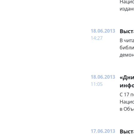
Нацио
издан
18.06.2013
Выст
14:27
В чит
библи
демон
18.06.2013
«Дни
11:05
инф
С 17 
Нацио
в Объ
17.06.2013
Выст