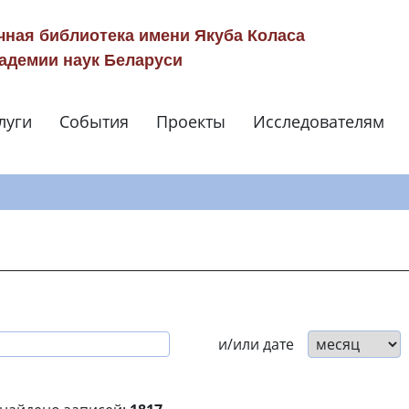
чная библиотека имени Якуба Коласа
адемии наук Беларуси
луги
События
Проекты
Исследователям
Навигация по сай
и/или дате