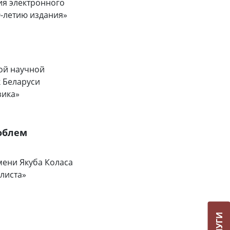
ия электронного
0-летию издания»
ной научной
 Беларуси
зика»
облем
мени Якуба Коласа
листа»