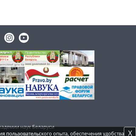
кадемии наук Беларуси
X
я пользовательского опыта, обеспечения удобства
 4.0 International