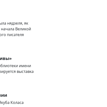
ыла нядзеля, як
 начала Великой
ого писателя
тивы»
иблиотеки имени
рируется выставка
лии
Якуба Коласа