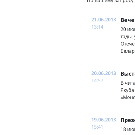
По Вашему запросу 
21.06.2013
Вече
13:14
20 ию
тады,
Отече
Белар
20.06.2013
Выст
14:57
В чит
Якуба
«Мене
19.06.2013
През
15:41
18 ию