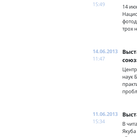
15:49
14 ию
Нацио
фотод
трох 
14.06.2013
Выст
11:47
союз
Центр
наук 
практ
пробл
11.06.2013
Выст
15:34
В чит
Якуба