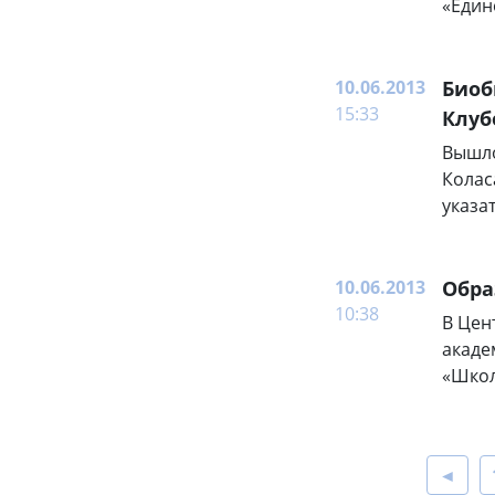
«Един
10.06.2013
Биоб
15:33
Клуб
Вышло
Колас
указа
10.06.2013
Обра
10:38
В Цен
акаде
«Школ
◄