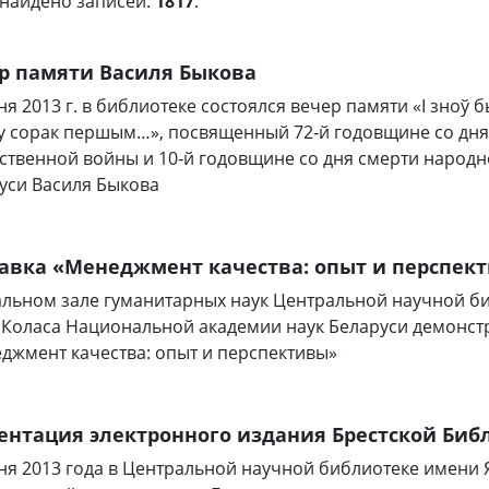
найдено записей:
1817
.
р памяти Василя Быкова
ня 2013 г. в библиотеке состоялся вечер памяти «І зноў б
 у сорак першым…», посвященный 72‑й годовщине со дня
ственной войны и 10‑й годовщине со дня смерти народн
уси Василя Быкова
авка «Менеджмент качества: опыт и перспек
альном зале гуманитарных наук Центральной научной б
 Коласа Национальной академии наук Беларуси демонст
джмент качества: опыт и перспективы»
ентация электронного издания Брестской Биб
ня 2013 года в Центральной научной библиотеке имени 