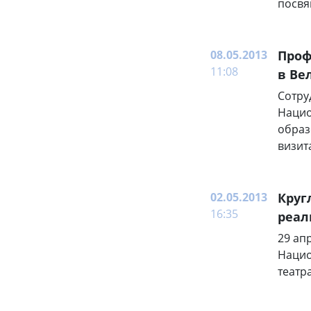
посвя
08.05.2013
Проф
11:08
в Ве
Сотру
Нацио
образ
визит
02.05.2013
Круг
16:35
реал
29 ап
Нацио
театр