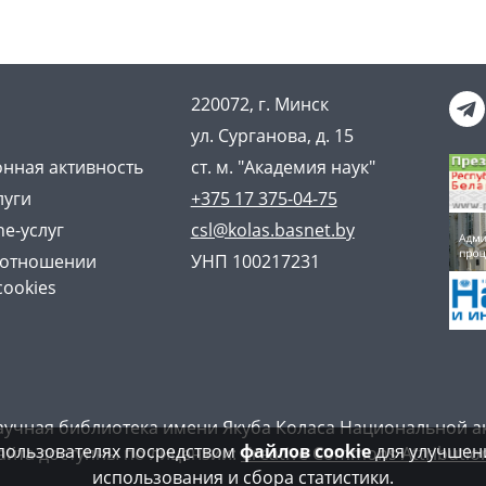
220072, г. Минск
ул. Сурганова, д. 15
нная активность
ст. м. "Академия наук"
луги
+375 17 375-04-75
ne-услуг
csl@kolas.basnet.by
 отношении
УНП 100217231
cookies
аучная библиотека имени Якуба Коласа Национальной а
пользователях посредством
файлов cookie
для улучшени
айта доступны по лицензии:
Creative Commons Attribution
использования и сбора статистики.