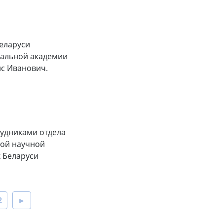
Беларуси
нальной академии
ис Иванович.
рудниками отдела
ной научной
 Беларуси
2
►