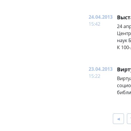
24.04.2013
Выст
15:42
24 ап
Центр
наук 
К 100
23.04.2013
Вирт
15:22
Вирту
социо
библи
◄