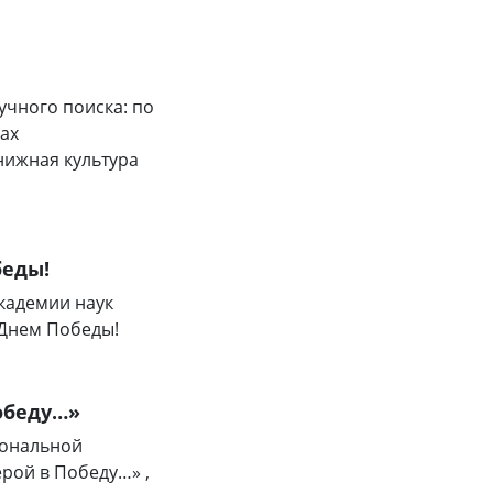
учного поиска: по
ках
нижная культура
беды!
кадемии наук
 Днем Победы!
обеду…»
иональной
рой в Победу…» ,