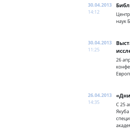
30.04.2013
Библ
14:12
Центр
наук 
30.04.2013
Выст
11:25
иссл
26 ап
конфе
Европ
26.04.2013
«Дни
14:35
С 25 
Якуба
специ
акаде