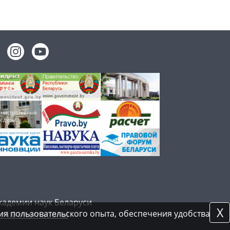
кадемии наук Беларуси
X
я пользовательского опыта, обеспечения удобства
 4.0 International