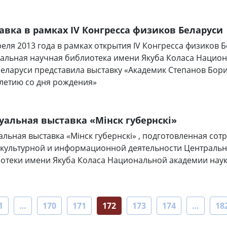
авка в рамках IV Конгресса физиков Беларуси
реля 2013 года в рамках открытия IV Конгресса физиков 
альная научная библиотека имени Якуба Коласа Нацио
Беларуси представила выставку «Академик Степанов Бор
-летию со дня рождения»
уальная выставка «Мінск губернскі»
альная выставка «Мінск губернскі» , подготовленная сот
культурной и информационной деятельности Централь
отеки имени Якуба Коласа Национальной академии наук
1
…
170
171
172
173
174
…
18