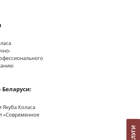
и
оласа
чно-
рофессионального
танию
 Беларуси:
и Якуба Коласа
ол «Современное