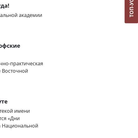
ТОП-УСЛУГИ
да!
нальной академии
офские
учно-практическая
е Восточной
уте
отекой имени
тся «Дни
та Национальной