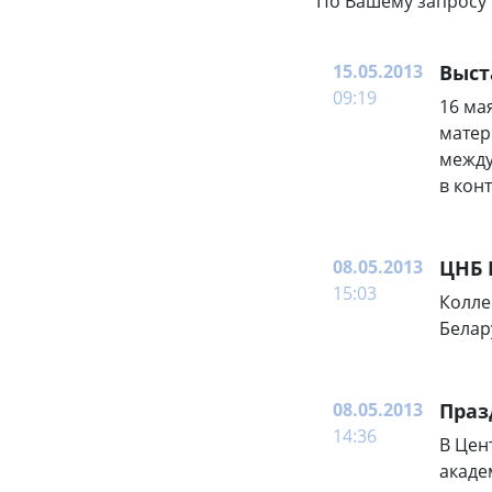
По Вашему запросу 
15.05.2013
Выст
09:19
16 ма
матер
между
в кон
08.05.2013
ЦНБ 
15:03
Колле
Белар
08.05.2013
Праз
14:36
В Цен
акаде