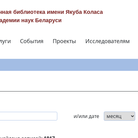
чная библиотека имени Якуба Коласа
адемии наук Беларуси
луги
События
Проекты
Исследователям
Навигация по сай
и/или дате