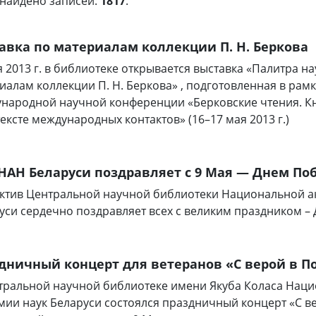
найдено записей:
1817
.
авка по материалам коллекции П. Н. Беркова
я 2013 г. в библиотеке открывается выставка «Палитра на
иалам коллекции П. Н. Беркова» , подготовленная в рам
народной научной конференции «Берковские чтения. К
тексте международных контактов» (16–17 мая 2013 г.)
НАН Беларуси поздравляет с 9 Мая — Днем По
ктив Центральной научной библиотеки Национальной а
уси сердечно поздравляет всех с великим праздником –
дничный концерт для ветеранов «С верой в П
тральной научной библиотеке имени Якуба Коласа Нац
мии наук Беларуси состоялся праздничный концерт «С ве