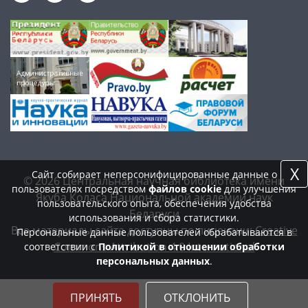
X
Сайт собирает неперсонифицированные данные о
© 2026 Центральная научная библиотека имени
пользователях посредством
файлов cookie
для улучшения
Якуба Коласа Национальной академии наук
пользовательского опыта, обеспечения удобства
Беларуси
использования и сбора статистики.
Все материалы сайта доступны по лицензии:
Creative
Персональные данные пользователей обрабатываются в
Commons Attribution 4.0 International
соответствии с
Политикой в отношении обработки
персональных данных
.
ПРИНЯТЬ
ОТКЛОНИТЬ